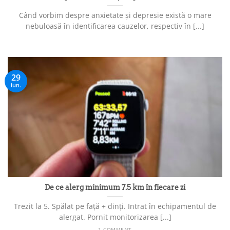
Când vorbim despre anxietate și depresie există o mare
nebuloasă în identificarea cauzelor, respectiv în [...]
29
iun.
De ce alerg minimum 7.5 km în fiecare zi
Trezit la 5. Spălat pe față + dinți. Intrat în echipamentul de
alergat. Pornit monitorizarea [...]
1 COMMENT