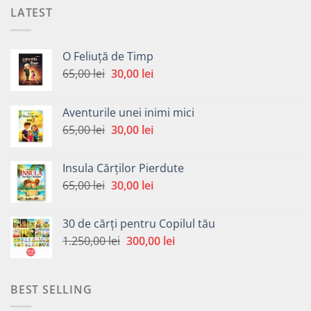
LATEST
O Feliuță de Timp
Prețul
Prețul
65,00
lei
30,00
lei
inițial
curent
a
este:
Aventurile unei inimi mici
fost:
30,00 lei.
Prețul
Prețul
65,00
lei
30,00
lei
65,00 lei.
inițial
curent
a
este:
Insula Cărților Pierdute
fost:
30,00 lei.
Prețul
Prețul
65,00
lei
30,00
lei
65,00 lei.
inițial
curent
a
este:
30 de cărți pentru Copilul tău
fost:
30,00 lei.
Prețul
Prețul
1.250,00
lei
300,00
lei
65,00 lei.
inițial
curent
a
este:
fost:
300,00 lei.
BEST SELLING
1.250,00 lei.