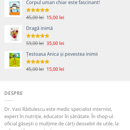
Corpul uman chiar este fascinant!
Prețul
Prețul
45,00
lei
15,00
lei
Evaluat la
5.00
din 5
inițial
curent
Dragă inimă
a
este:
fost:
15,00 lei.
45,00 lei.
Prețul
Prețul
59,00
lei
35,00
lei
Evaluat la
5.00
din 5
inițial
curent
Țestoasa Anica și povestea inimii
a
este:
fost:
35,00 lei.
59,00 lei.
Prețul
Prețul
45,00
lei
15,00
lei
Evaluat la
5.00
din 5
inițial
curent
a
este:
fost:
15,00 lei.
DESPRE
45,00 lei.
Dr. Vasi Rădulescu este medic specialist internist,
expert în nutriție, educator în sănătate. În shop-ul
oficial găsești o mulțime de cărți deosebit de utile, la