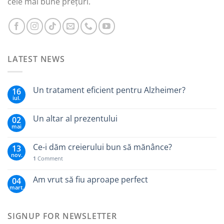
cele mai bune prețuri.
LATEST NEWS
Un tratament eficient pentru Alzheimer?
16
iul.
Un altar al prezentului
02
mai
Ce-i dăm creierului bun să mănânce?
13
nov.
1
Comment
Am vrut să fiu aproape perfect
04
mart.
SIGNUP FOR NEWSLETTER