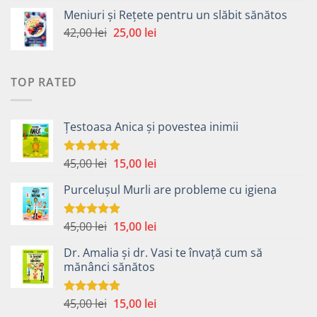
inițial
curent
Meniuri și Rețete pentru un slăbit sănătos
a
este:
Prețul
Prețul
42,00
lei
fost:
25,00
lei
30,00 lei.
inițial
curent
49,00 lei.
a
este:
fost:
25,00 lei.
TOP RATED
42,00 lei.
Țestoasa Anica și povestea inimii
Prețul
Prețul
45,00
lei
15,00
lei
Evaluat la
5.00
din 5
inițial
curent
Purcelușul Murli are probleme cu igiena
a
este:
fost:
15,00 lei.
45,00 lei.
Prețul
Prețul
45,00
lei
15,00
lei
Evaluat la
5.00
din 5
inițial
curent
Dr. Amalia și dr. Vasi te învață cum să
a
este:
mănânci sănătos
fost:
15,00 lei.
45,00 lei.
Prețul
Prețul
45,00
lei
15,00
lei
Evaluat la
5.00
din 5