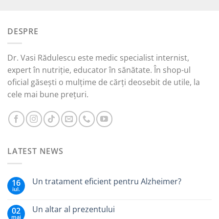
inițial
curent
a
este:
fost:
15,00 lei.
DESPRE
45,00 lei.
Dr. Vasi Rădulescu este medic specialist internist,
expert în nutriție, educator în sănătate. În shop-ul
oficial găsești o mulțime de cărți deosebit de utile, la
cele mai bune prețuri.
LATEST NEWS
Un tratament eficient pentru Alzheimer?
16
iul.
Un altar al prezentului
02
mai