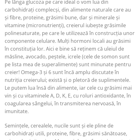
Pe lânga glucoza pe care ideal o vom lua din
carbohidrați complecși, din alimente naturale care au
și fibre, proteine, grăsimi bune, dar și minerale și
vitamine (micronutrienți), creierul iubește grăsimile
polinesaturate, pe care le utilizează în construcția unor
componente celulare. Mulți hormoni locali au grăsimi
în constituția lor. Aici e bine să reținem că uleiul de
măsline, avocado, peștele, icrele (cele de somon sunt
pe lista mea de superalimente) sunt minunate pentru
creier! Omega-3 și 6 sunt încă amplu discutate în
nutriția creierului; există și o pletoră de suplimentele.
Le putem lua însă din alimente, iar cele cu grăsimi mai
vin și cu vitaminele A, D, K, E, cu roluri antioxidante, în
coagularea sângelui, în transmiterea nervoasă, în
imunitate.
Semințele, cerealele, nucile sunt și ele pline de
carbohidrați utili, proteine, fibre, grăsimi sănătoase,