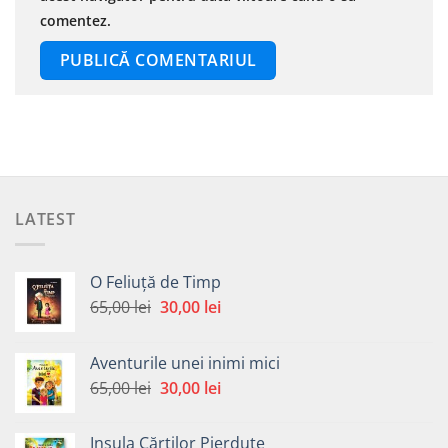
comentez.
LATEST
O Feliuță de Timp
Prețul
Prețul
65,00
lei
30,00
lei
inițial
curent
a
este:
Aventurile unei inimi mici
fost:
30,00 lei.
Prețul
Prețul
65,00
lei
30,00
lei
65,00 lei.
inițial
curent
a
este:
Insula Cărților Pierdute