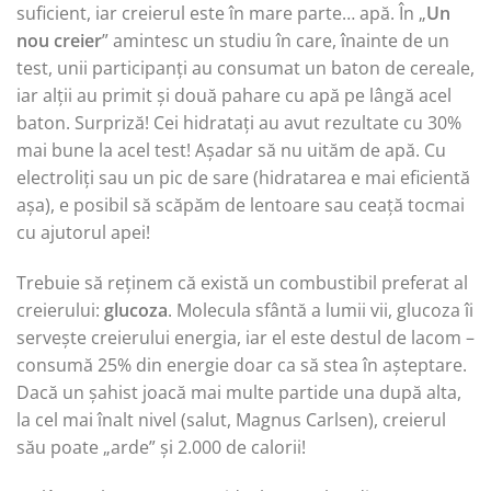
suficient, iar creierul este în mare parte… apă. În „
Un
nou creier
” amintesc un studiu în care, înainte de un
test, unii participanți au consumat un baton de cereale,
iar alții au primit și două pahare cu apă pe lângă acel
baton. Surpriză! Cei hidratați au avut rezultate cu 30%
mai bune la acel test! Așadar să nu uităm de apă. Cu
electroliți sau un pic de sare (hidratarea e mai eficientă
așa), e posibil să scăpăm de lentoare sau ceață tocmai
cu ajutorul apei!
Trebuie să reținem că există un combustibil preferat al
creierului:
glucoza
. Molecula sfântă a lumii vii, glucoza îi
servește creierului energia, iar el este destul de lacom –
consumă 25% din energie doar ca să stea în așteptare.
Dacă un șahist joacă mai multe partide una după alta,
la cel mai înalt nivel (salut, Magnus Carlsen), creierul
său poate „arde” și 2.000 de calorii!