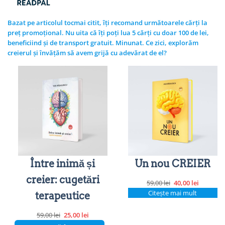
Bazat pe articolul tocmai citit, îți recomand următoarele cărți la
preț promoțional. Nu uita că îți poți lua 5 cărți cu doar 100 de lei,
beneficiind și de transport gratuit. Minunat. Ce zici, explorăm
creierul și învățăm să avem grijă cu adevărat de el?
Între inimă și
Un nou CREIER
creier: cugetări
Prețul
Prețul
59,00
lei
40,00
lei
inițial
curent
Citește mai mult
terapeutice
a
este:
fost:
40,00 lei.
Prețul
Prețul
59,00
lei
25,00
lei
59,00 lei.
inițial
curent