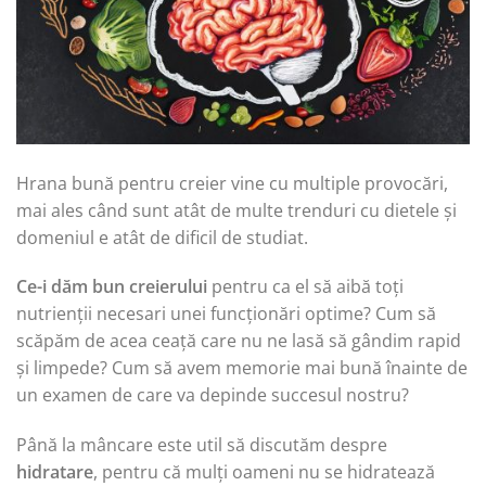
Hrana bună pentru creier vine cu multiple provocări,
mai ales când sunt atât de multe trenduri cu dietele și
domeniul e atât de dificil de studiat.
Ce-i dăm bun creierului
pentru ca el să aibă toți
nutrienții necesari unei funcționări optime? Cum să
scăpăm de acea ceață care nu ne lasă să gândim rapid
și limpede? Cum să avem memorie mai bună înainte de
un examen de care va depinde succesul nostru?
Până la mâncare este util să discutăm despre
hidratare
, pentru că mulți oameni nu se hidratează