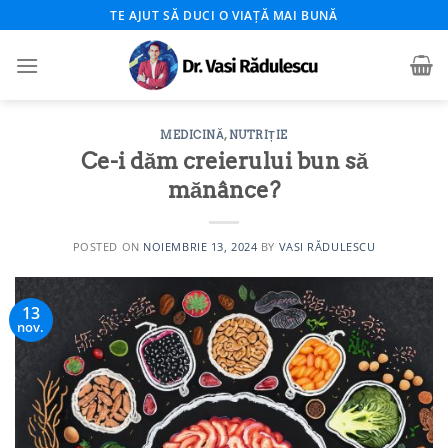
Skip
TE AJUT SĂ DUCI O VIAȚĂ MAI BUNĂ
to
content
MEDICINĂ
,
NUTRIȚIE
Ce-i dăm creierului bun să
mănânce?
POSTED ON
NOIEMBRIE 13, 2024
BY
VASI RĂDULESCU
13
nov.