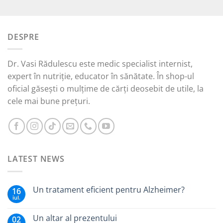
5.00
din 5
inițial
curent
a
este:
fost:
15,00 lei.
DESPRE
45,00 lei.
Dr. Vasi Rădulescu este medic specialist internist,
expert în nutriție, educator în sănătate. În shop-ul
oficial găsești o mulțime de cărți deosebit de utile, la
cele mai bune prețuri.
LATEST NEWS
Un tratament eficient pentru Alzheimer?
16
iul.
Un altar al prezentului
02