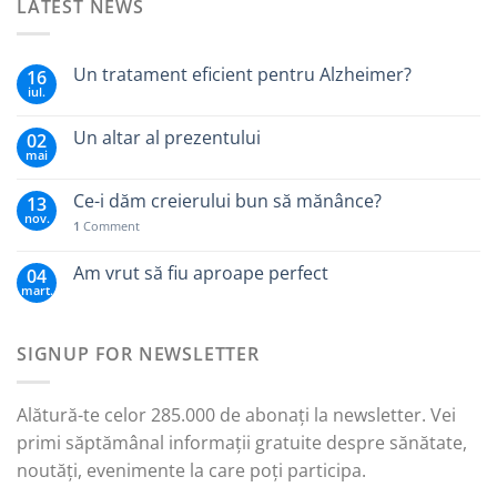
LATEST NEWS
Un tratament eficient pentru Alzheimer?
16
iul.
Un altar al prezentului
02
mai
Ce-i dăm creierului bun să mănânce?
13
nov.
1
Comment
Am vrut să fiu aproape perfect
04
mart.
SIGNUP FOR NEWSLETTER
Alătură-te celor 285.000 de abonați la newsletter. Vei
primi săptămânal informații gratuite despre sănătate,
noutăți, evenimente la care poți participa.