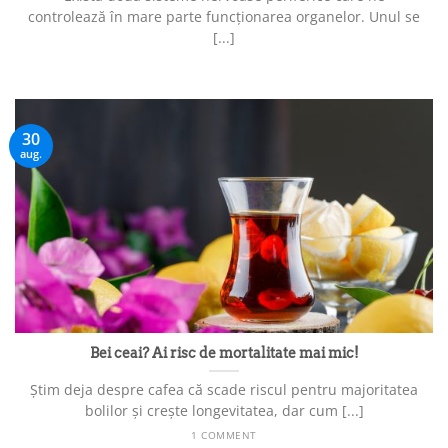
controlează în mare parte funcționarea organelor. Unul se
[...]
30
aug.
Bei ceai? Ai risc de mortalitate mai mic!
Știm deja despre cafea că scade riscul pentru majoritatea
bolilor și crește longevitatea, dar cum [...]
1 COMMENT