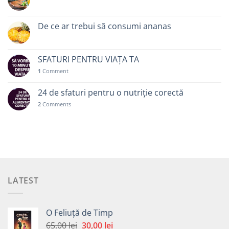
De ce ar trebui să consumi ananas
SFATURI PENTRU VIAȚA TA
1
Comment
24 de sfaturi pentru o nutriție corectă
2
Comments
LATEST
O Feliuță de Timp
Prețul
Prețul
65,00
lei
30,00
lei