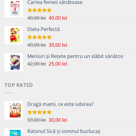
Cartea femeii sănătoase
a
este:
fost:
40,00 lei.
59,00 lei.
Prețul
Prețul
49,00
lei
40,00
lei
Evaluat la
5.00
din 5
inițial
curent
Dieta Perfectă
a
este:
fost:
40,00 lei.
49,00 lei.
Prețul
Prețul
49,00
lei
30,00
lei
Evaluat la
5.00
din 5
inițial
curent
Meniuri și Rețete pentru un slăbit sănătos
a
este:
Prețul
Prețul
42,00
lei
fost:
25,00
lei
30,00 lei.
inițial
curent
49,00 lei.
a
este:
fost:
25,00 lei.
TOP RATED
42,00 lei.
Dragă mami, ce este iubirea?
Prețul
Prețul
59,00
lei
30,00
lei
Evaluat la
5.00
din 5
inițial
curent
Ratonul Sică și somnul buclucaș
a
este: