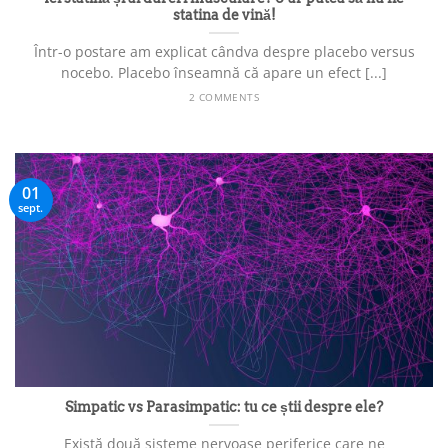
statina de vină!
Într-o postare am explicat cândva despre placebo versus
nocebo. Placebo înseamnă că apare un efect [...]
2 COMMENTS
01
sept.
Simpatic vs Parasimpatic: tu ce știi despre ele?
Există două sisteme nervoase periferice care ne