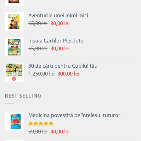
inițial
curent
a
este:
Aventurile unei inimi mici
fost:
30,00 lei.
Prețul
Prețul
65,00
lei
30,00
lei
65,00 lei.
inițial
curent
a
este:
Insula Cărților Pierdute
fost:
30,00 lei.
Prețul
Prețul
65,00
lei
30,00
lei
65,00 lei.
inițial
curent
a
este:
30 de cărți pentru Copilul tău
fost:
30,00 lei.
Prețul
Prețul
1.250,00
lei
300,00
lei
65,00 lei.
inițial
curent
a
este:
fost:
300,00 lei.
BEST SELLING
1.250,00 lei.
Medicina povestită pe înțelesul tuturor
Prețul
Prețul
59,00
lei
40,00
lei
Evaluat la
4.99
din 5
inițial
curent