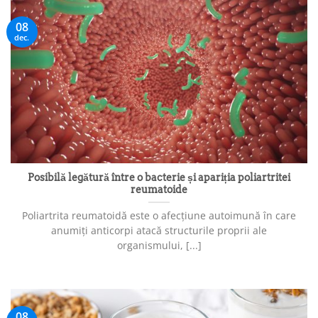
08
dec.
Posibilă legătură între o bacterie și apariția poliartritei
reumatoide
Poliartrita reumatoidă este o afecțiune autoimună în care
anumiți anticorpi atacă structurile proprii ale
organismului, [...]
08