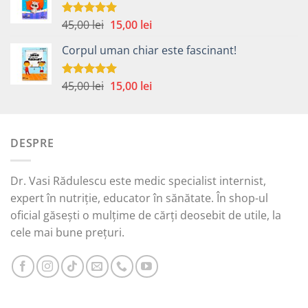
fost:
30,00 lei.
59,00 lei.
Prețul
Prețul
45,00
lei
15,00
lei
Evaluat la
5.00
din 5
inițial
curent
Corpul uman chiar este fascinant!
a
este:
fost:
15,00 lei.
45,00 lei.
Prețul
Prețul
45,00
lei
15,00
lei
Evaluat la
5.00
din 5
inițial
curent
a
este:
fost:
15,00 lei.
DESPRE
45,00 lei.
Dr. Vasi Rădulescu este medic specialist internist,
expert în nutriție, educator în sănătate. În shop-ul
oficial găsești o mulțime de cărți deosebit de utile, la
cele mai bune prețuri.