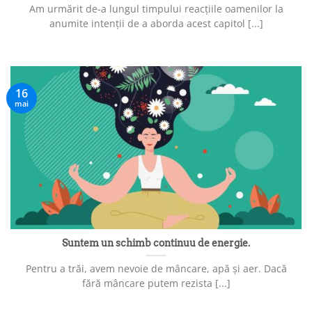
Am urmărit de-a lungul timpului reacțiile oamenilor la
anumite intenții de a aborda acest capitol [...]
16
mai
Suntem un schimb continuu de energie.
Pentru a trăi, avem nevoie de mâncare, apă și aer. Dacă
fără mâncare putem rezista [...]