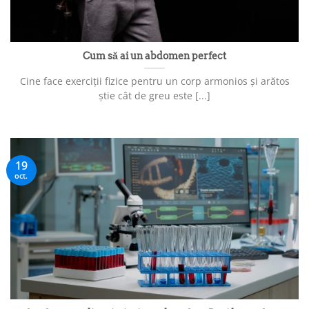
Cum să ai un abdomen perfect
Cine face exerciții fizice pentru un corp armonios și arătos
știe cât de greu este [...]
19
oct.