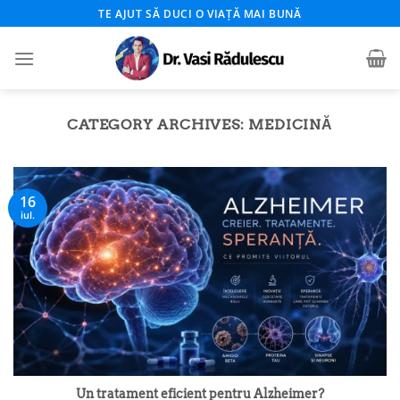
Skip
TE AJUT SĂ DUCI O VIAȚĂ MAI BUNĂ
to
content
CATEGORY ARCHIVES:
MEDICINĂ
16
iul.
Un tratament eficient pentru Alzheimer?