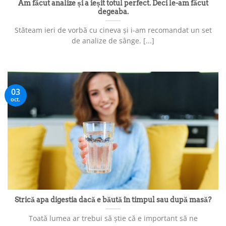
Am făcut analize și a ieșit totul perfect. Deci le-am făcut
degeaba.
Stăteam ieri de vorbă cu cineva și i-am recomandat un set
de analize de sânge. [...]
03
oct.
Strică apa digestia dacă e băută în timpul sau după masă?
Toată lumea ar trebui să știe că e important să ne