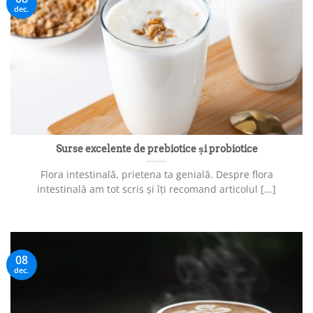
dec.
Surse excelente de prebiotice și probiotice
Flora intestinală, prietena ta genială. Despre flora
intestinală am tot scris și îți recomand articolul [...]
08
dec.