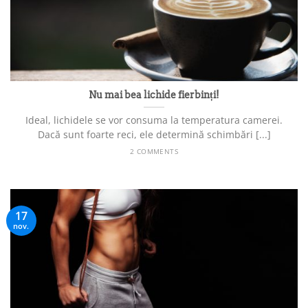
Nu mai bea lichide fierbinți!
Ideal, lichidele se vor consuma la temperatura camerei.
Dacă sunt foarte reci, ele determină schimbări [...]
2 COMMENTS
17
nov.