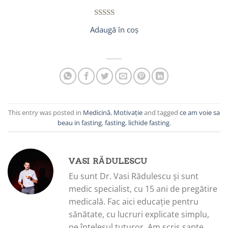
inițial
curent
a
este:
fost:
30,00 lei.
49,00 lei.
Evaluat la
Adaugă în coș
5.00
din 5
pe baza
unei
singure
evaluări
This entry was posted in
Medicină
,
Motivație
and tagged
ce am voie sa
beau in fasting
,
fasting
,
lichide fasting
.
VASI RĂDULESCU
Eu sunt Dr. Vasi Rădulescu și sunt
medic specialist, cu 15 ani de pregătire
medicală. Fac aici educație pentru
sănătate, cu lucruri explicate simplu,
pe înțelesul tuturor. Am scris șapte