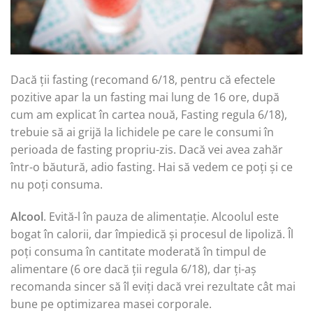
Dacă ții fasting (recomand 6/18, pentru că efectele
pozitive apar la un fasting mai lung de 16 ore, după
cum am explicat în cartea nouă, Fasting regula 6/18),
trebuie să ai grijă la lichidele pe care le consumi în
perioada de fasting propriu-zis. Dacă vei avea zahăr
într-o băutură, adio fasting. Hai să vedem ce poți și ce
nu poți consuma.
Alcool
. Evită-l în pauza de alimentație. Alcoolul este
bogat în calorii, dar împiedică și procesul de lipoliză. Îl
poți consuma în cantitate moderată în timpul de
alimentare (6 ore dacă ții regula 6/18), dar ți-aș
recomanda sincer să îl eviți dacă vrei rezultate cât mai
bune pe optimizarea masei corporale.