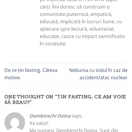
cărți. Îmi doresc să construim o
comunitate puternică, empatică,
educată, implicată în lucruri bune, cu
aplecare spre lectură, voluntariat,
educație, cauze cu impact semnificativ
în societate.
De ce țin fasting. Câteva
Nebunia cu iodul în caz de
motive.
accident/atac nuclear
ONE THOUGHT ON “
ȚIN FASTING. CE AM VOIE
SĂ BEAU?
”
Dembinschi Doina
says:
Va salut!
Ma numesc Dembinschi Doina. Sunt din