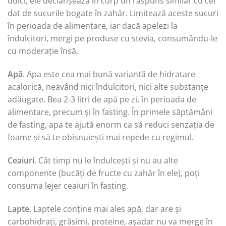
dulci, ele declanșează în corp un răspuns similar cu cel
dat de sucurile bogate în zahăr. Limitează aceste sucuri
în perioada de alimentare, iar dacă apelezi la
îndulcitori, mergi pe produse cu stevia, consumându-le
cu moderație însă.
Apă
. Apa este cea mai bună variantă de hidratare
acalorică, neavând nici îndulcitori, nici alte substanțe
adăugate. Bea 2-3 litri de apă pe zi, în perioada de
alimentare, precum și în fasting. În primele săptămâni
de fasting, apa te ajută enorm ca să reduci senzația de
foame și să te obișnuiești mai repede cu regimul.
Ceaiuri
. Cât timp nu le îndulcești și nu au alte
componente (bucăți de fructe cu zahăr în ele), poți
consuma lejer ceaiuri în fasting.
Lapte
. Laptele conține mai ales apă, dar are și
carbohidrați, grăsimi, proteine, așadar nu va merge în