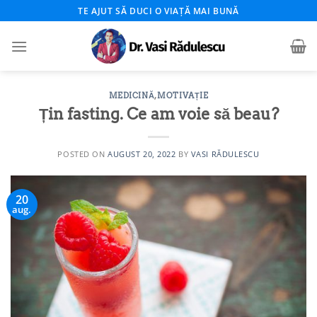
Skip
TE AJUT SĂ DUCI O VIAȚĂ MAI BUNĂ
to
content
MEDICINĂ
,
MOTIVAȚIE
Țin fasting. Ce am voie să beau?
POSTED ON
AUGUST 20, 2022
BY
VASI RĂDULESCU
20
aug.