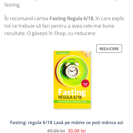
fasting.
Îți recomand cartea
Fasting Regula 6/18
, în care explic
tot ce trebuie să faci pentru a avea cele mai bune
rezultate. O găsești în Shop, cu reducere:
PRODU
REDUCERE
CU
REDUCE
Fasting: regula 6/18 Lasă pe mâine ce poți mânca azi
Prețul
Prețul
49,00
lei
30,00
lei