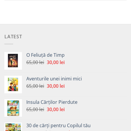
LATEST
O Feliuță de Timp
Prețul
Prețul
65,00
lei
30,00
lei
inițial
curent
a
este:
Aventurile unei inimi mici
fost:
30,00 lei.
Prețul
Prețul
65,00
lei
30,00
lei
65,00 lei.
inițial
curent
a
este:
Insula Cărților Pierdute
fost:
30,00 lei.
Prețul
Prețul
65,00
lei
30,00
lei
65,00 lei.
inițial
curent
a
este:
30 de cărți pentru Copilul tău
fost:
30,00 lei.