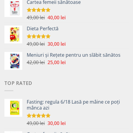
Cartea femeii sănătoase
a
este:
fost:
40,00 lei.
59,00 lei.
Prețul
Prețul
49,00
lei
40,00
lei
Evaluat la
5.00
din 5
inițial
curent
Dieta Perfectă
a
este:
fost:
40,00 lei.
49,00 lei.
Prețul
Prețul
49,00
lei
30,00
lei
Evaluat la
5.00
din 5
inițial
curent
Meniuri și Rețete pentru un slăbit sănătos
a
este:
Prețul
Prețul
42,00
lei
fost:
25,00
lei
30,00 lei.
inițial
curent
49,00 lei.
a
este:
fost:
25,00 lei.
TOP RATED
42,00 lei.
Fasting: regula 6/18 Lasă pe mâine ce poți
mânca azi
Prețul
Prețul
49,00
lei
30,00
lei
Evaluat la
5.00
din 5
inițial
curent