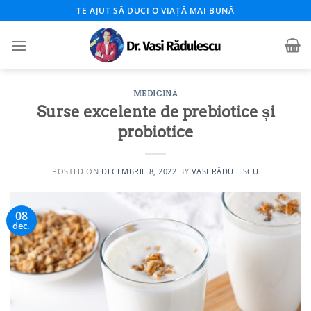
Skip
TE AJUT SĂ DUCI O VIAȚĂ MAI BUNĂ
to
content
MEDICINĂ
Surse excelente de prebiotice și
probiotice
POSTED ON
DECEMBRIE 8, 2022
BY
VASI RĂDULESCU
08
dec.