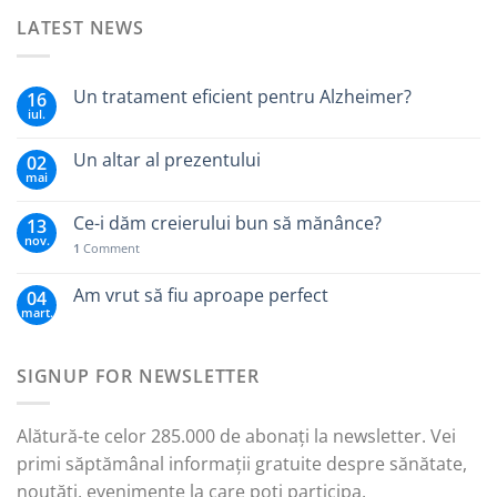
LATEST NEWS
Un tratament eficient pentru Alzheimer?
16
iul.
Un altar al prezentului
02
mai
Ce-i dăm creierului bun să mănânce?
13
nov.
1
Comment
Am vrut să fiu aproape perfect
04
mart.
SIGNUP FOR NEWSLETTER
Alătură-te celor 285.000 de abonați la newsletter. Vei
primi săptămânal informații gratuite despre sănătate,
noutăți, evenimente la care poți participa.