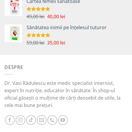
Cartea femeii sănătoase
a
este:
fost:
30,00 lei.
49,00 lei.
Prețul
Prețul
49,00
lei
40,00
lei
Evaluat la
5.00
din 5
inițial
curent
Sănătatea inimii pe înțelesul tuturor
a
este:
fost:
40,00 lei.
49,00 lei.
Prețul
Prețul
59,00
lei
35,00
lei
Evaluat la
5.00
din 5
inițial
curent
a
este:
fost:
35,00 lei.
DESPRE
59,00 lei.
Dr. Vasi Rădulescu este medic specialist internist,
expert în nutriție, educator în sănătate. În shop-ul
oficial găsești o mulțime de cărți deosebit de utile, la
cele mai bune prețuri.