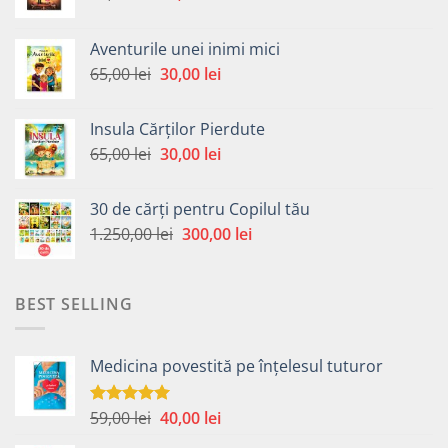
inițial
curent
a
este:
Aventurile unei inimi mici
fost:
30,00 lei.
Prețul
Prețul
65,00
lei
30,00
lei
65,00 lei.
inițial
curent
a
este:
Insula Cărților Pierdute
fost:
30,00 lei.
Prețul
Prețul
65,00
lei
30,00
lei
65,00 lei.
inițial
curent
a
este:
30 de cărți pentru Copilul tău
fost:
30,00 lei.
Prețul
Prețul
1.250,00
lei
300,00
lei
65,00 lei.
inițial
curent
a
este:
fost:
300,00 lei.
BEST SELLING
1.250,00 lei.
Medicina povestită pe înțelesul tuturor
Prețul
Prețul
59,00
lei
40,00
lei
Evaluat la
4.99
din 5
inițial
curent