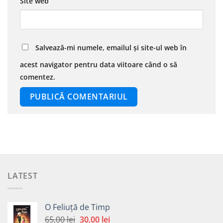
Site web
Salvează-mi numele, emailul și site-ul web în
acest navigator pentru data viitoare când o să
comentez.
LATEST
O Feliuță de Timp
Prețul
Prețul
65,00
lei
30,00
lei