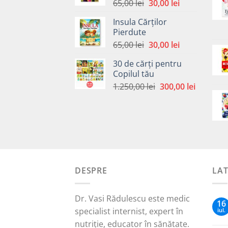
Prețul
Prețul
65,00
lei
30,00
lei
inițial
curent
Insula Cărților
a
este:
Pierdute
fost:
30,00 lei.
Prețul
Prețul
65,00
lei
30,00
lei
65,00 lei.
inițial
curent
30 de cărți pentru
a
este:
Copilul tău
fost:
30,00 lei.
Prețul
Prețul
1.250,00
lei
300,00
lei
65,00 lei.
inițial
curent
a
este:
fost:
300,00 le
1.250,00 lei.
DESPRE
LA
Dr. Vasi Rădulescu este medic
16
specialist internist, expert în
iul.
nutriție, educator în sănătate.