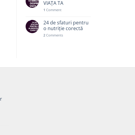
VIAȚA TA
1
Comment
24 de sfaturi pentru
o nutriție corectă
2
Comments
r
Prețul
curent
este: