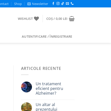
ontact
Shop
Newsletter
WISHLIST
COȘ /
0,00
LEI
AUTENTIFICARE / ÎNREGISTRARE
ARTICOLE RECENTE
Un tratament
eficient pentru
Alzheimer?
Un altar al
prezentului