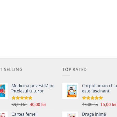
T SELLING
TOP RATED
Medicina povestită pe
Corpul uman chia
înțelesul tuturor
este fascinant!
Prețul
Prețul
Prețul
59,00
lei
40,00
lei
45,00
lei
15,00
lei
Evaluat la
Evaluat la
4.99
din 5
5.00
din 5
inițial
curent
inițial
Cartea femeii
Dragă inimă
a
este:
a