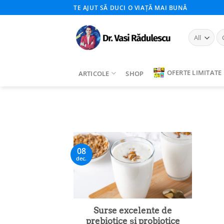
Skip
TE AJUT SĂ DUCI O VIAȚĂ MAI BUNĂ
to
content
Ca
du
OFERTE LIMITATE
ARTICOLE
SHOP
08
dec.
Surse excelente de
prebiotice și probiotice