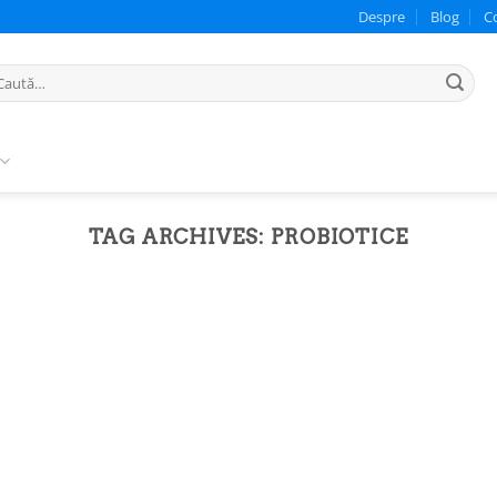
Despre
Blog
C
ută
pă:
TAG ARCHIVES:
PROBIOTICE