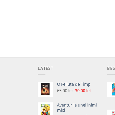
LATEST
BES
O Feliuță de Timp
Prețul
Prețul
65,00
lei
30,00
lei
inițial
curent
a
este:
Aventurile unei inimi
fost:
30,00 lei.
mici
65,00 lei.