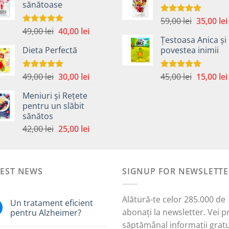
sănătoase
fost:
40,00 lei.
fost:
59,00 lei.
45,00 lei.
Prețul
59,00
lei
35,00
lei
Evaluat la
5.00
din 5
Prețul
Prețul
49,00
lei
40,00
lei
inițial
Evaluat la
5.00
din 5
Țestoasa Anica și
inițial
curent
a
Dieta Perfectă
povestea inimii
a
este:
fost:
fost:
40,00 lei.
59,00 lei.
49,00 lei.
Prețul
Prețul
Prețul
49,00
lei
30,00
lei
45,00
lei
15,00
lei
Evaluat la
Evaluat la
5.00
din 5
5.00
din 5
inițial
curent
inițial
Meniuri și Rețete
a
este:
a
pentru un slăbit
fost:
30,00 lei.
fost:
sănătos
i.
49,00 lei.
45,00 lei.
Prețul
Prețul
42,00
lei
25,00
lei
inițial
curent
a
este:
fost:
25,00 lei.
TEST NEWS
42,00 lei.
SIGNUP FOR NEWSLETTE
Alătură-te celor 285.000 de
Un tratament eficient
abonați la newsletter. Vei p
pentru Alzheimer?
săptămânal informații gratu