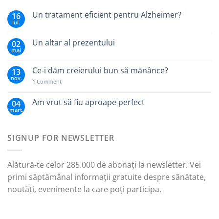
Un tratament eficient pentru Alzheimer?
16
iul.
Un altar al prezentului
02
mai
Ce-i dăm creierului bun să mănânce?
13
nov.
1
Comment
Am vrut să fiu aproape perfect
04
mart.
SIGNUP FOR NEWSLETTER
Alătură-te celor 285.000 de abonați la newsletter. Vei
primi săptămânal informații gratuite despre sănătate,
noutăți, evenimente la care poți participa.