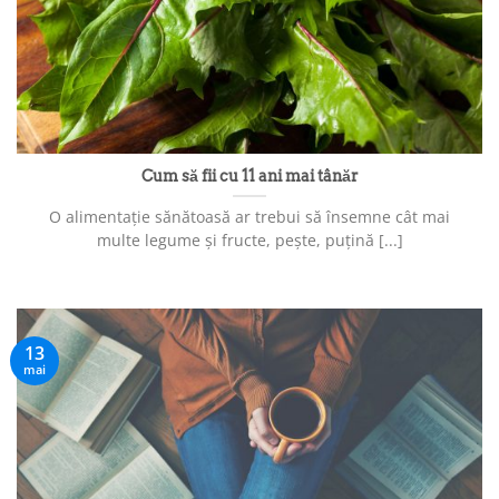
Cum să fii cu 11 ani mai tânăr
O alimentație sănătoasă ar trebui să însemne cât mai
multe legume și fructe, pește, puțină [...]
13
mai