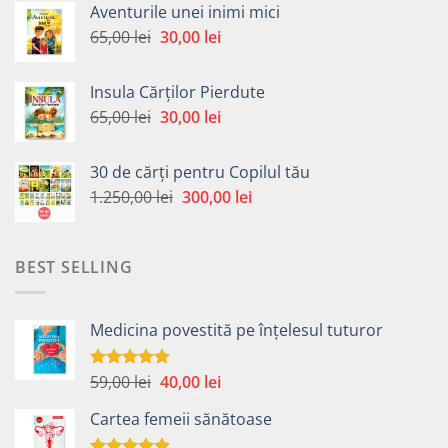
Aventurile unei inimi mici
fost:
30,00 lei.
Prețul
Prețul
65,00
lei
30,00
lei
65,00 lei.
inițial
curent
a
este:
Insula Cărților Pierdute
fost:
30,00 lei.
Prețul
Prețul
65,00
lei
30,00
lei
65,00 lei.
inițial
curent
a
este:
30 de cărți pentru Copilul tău
fost:
30,00 lei.
Prețul
Prețul
1.250,00
lei
300,00
lei
65,00 lei.
inițial
curent
a
este:
fost:
300,00 lei.
BEST SELLING
1.250,00 lei.
Medicina povestită pe înțelesul tuturor
Prețul
Prețul
59,00
lei
40,00
lei
Evaluat la
4.99
din 5
inițial
curent
Cartea femeii sănătoase
a
este:
fost:
40,00 lei.