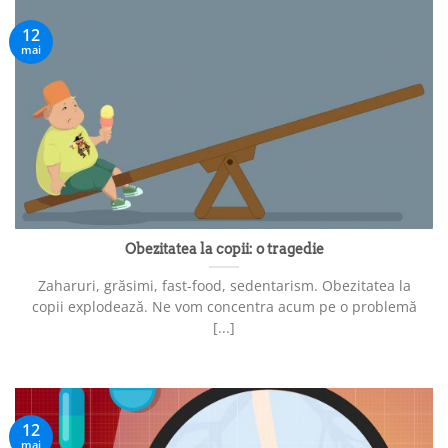
12
mai
Obezitatea la copii: o tragedie
Zaharuri, grăsimi, fast-food, sedentarism. Obezitatea la
copii explodează. Ne vom concentra acum pe o problemă
[...]
12
mai