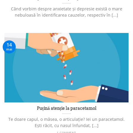
Când vorbim despre anxietate și depresie există o mare
nebuloasă în identificarea cauzelor, respectiv în [...]
14
mai
Puțină atenție la paracetamol
Te doare capul, o măsea, o articulație? Iei un paracetamol.
Ești răcit, cu nasul înfundat, [...]
1 COMMENT