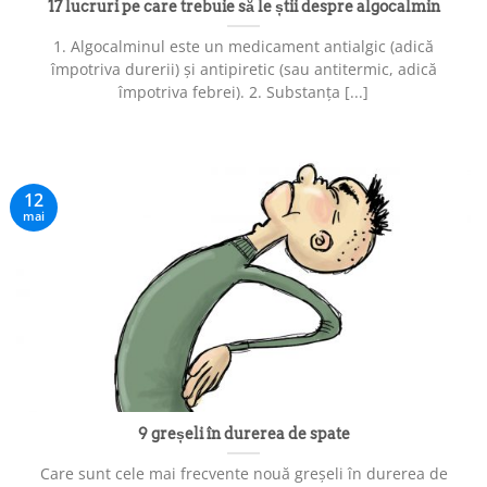
17 lucruri pe care trebuie să le știi despre algocalmin
1. Algocalminul este un medicament antialgic (adică
împotriva durerii) și antipiretic (sau antitermic, adică
împotriva febrei). 2. Substanța [...]
12
mai
9 greșeli în durerea de spate
Care sunt cele mai frecvente nouă greșeli în durerea de