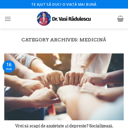
Skip
TE AJUT SĂ DUCI O VIAȚĂ MAI BUNĂ
to
content
CATEGORY ARCHIVES:
MEDICINĂ
16
mai
Vrei să scapi de anxietate și depresie? Socializează.