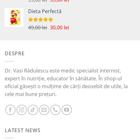
5.00
din 5
inițial
curent
Dieta Perfectă
a
este:
fost:
35,00 lei.
59,00 lei.
Prețul
Prețul
49,00
lei
30,00
lei
Evaluat la
5.00
din 5
inițial
curent
a
este:
fost:
30,00 lei.
DESPRE
49,00 lei.
Dr. Vasi Rădulescu este medic specialist internist,
expert în nutriție, educator în sănătate. În shop-ul
oficial găsești o mulțime de cărți deosebit de utile, la
cele mai bune prețuri.
LATEST NEWS