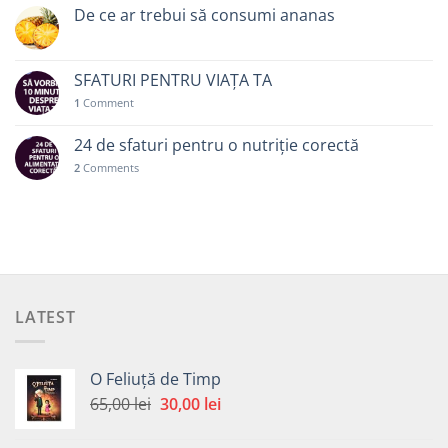
De ce ar trebui să consumi ananas
SFATURI PENTRU VIAȚA TA
1
Comment
24 de sfaturi pentru o nutriție corectă
2
Comments
LATEST
O Feliuță de Timp
Prețul
Prețul
65,00
lei
30,00
lei
inițial
curent
a
este: