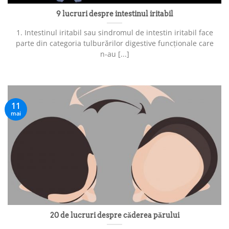
9 lucruri despre intestinul iritabil
1. Intestinul iritabil sau sindromul de intestin iritabil face
parte din categoria tulburărilor digestive funcționale care
n-au [...]
11
mai
20 de lucruri despre căderea părului