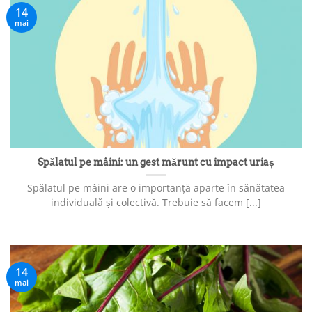
14
mai
Spălatul pe mâini: un gest mărunt cu impact uriaș
Spălatul pe mâini are o importanță aparte în sănătatea
individuală și colectivă. Trebuie să facem [...]
14
mai