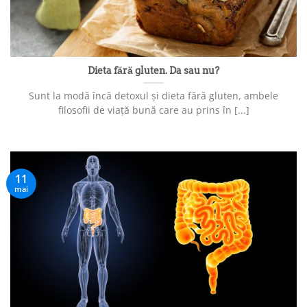
Dieta fără gluten. Da sau nu?
Sunt la modă încă detoxul și dieta fără gluten, ambele
filosofii de viață bună care au prins în [...]
11
mai