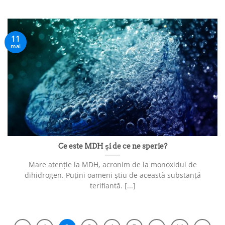
11
mai
Ce este MDH și de ce ne sperie?
Mare atenție la MDH, acronim de la monoxidul de
dihidrogen. Puțini oameni știu de această substanță
terifiantă. [...]