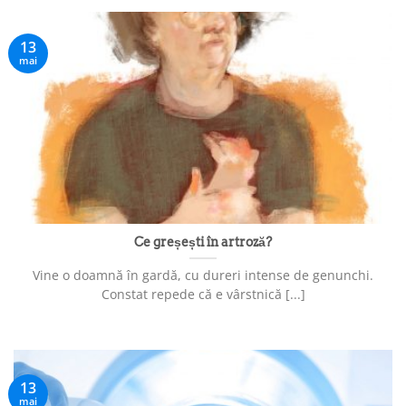
13
mai
Ce greșești în artroză?
Vine o doamnă în gardă, cu dureri intense de genunchi.
Constat repede că e vârstnică [...]
13
mai