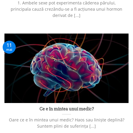
1. Ambele sexe pot experimenta căderea părului,
principala cauză crezându-se a fi acțiunea unui hormon
derivat de [...]
11
mai
Ce e în mintea unui medic?
Oare ce e în mintea unui medic? Haos sau liniște deplină?
Suntem plini de suferința [...]