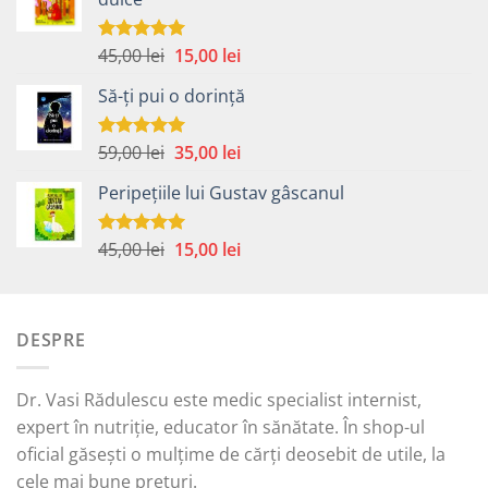
Prețul
Prețul
45,00
lei
15,00
lei
Evaluat la
5.00
din 5
inițial
curent
Să-ți pui o dorință
a
este:
fost:
15,00 lei.
45,00 lei.
Prețul
Prețul
59,00
lei
35,00
lei
Evaluat la
5.00
din 5
inițial
curent
Peripețiile lui Gustav gâscanul
a
este:
fost:
35,00 lei.
59,00 lei.
Prețul
Prețul
45,00
lei
15,00
lei
Evaluat la
5.00
din 5
inițial
curent
a
este:
fost:
15,00 lei.
DESPRE
45,00 lei.
Dr. Vasi Rădulescu este medic specialist internist,
expert în nutriție, educator în sănătate. În shop-ul
oficial găsești o mulțime de cărți deosebit de utile, la
cele mai bune prețuri.