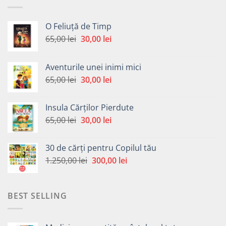
O Feliuță de Timp
Prețul
Prețul
65,00
lei
30,00
lei
inițial
curent
a
este:
Aventurile unei inimi mici
fost:
30,00 lei.
Prețul
Prețul
65,00
lei
30,00
lei
65,00 lei.
inițial
curent
a
este:
Insula Cărților Pierdute
fost:
30,00 lei.
Prețul
Prețul
65,00
lei
30,00
lei
65,00 lei.
inițial
curent
a
este:
30 de cărți pentru Copilul tău
fost:
30,00 lei.
Prețul
Prețul
1.250,00
lei
300,00
lei
65,00 lei.
inițial
curent
a
este:
fost:
300,00 lei.
BEST SELLING
1.250,00 lei.