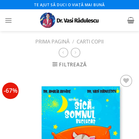
Skip
TE AJUT SĂ DUCI O VIAȚĂ MAI BUNĂ
to
content
PRIMA PAGINĂ
/
CARTI COPII
FILTREAZĂ
-67%
Add to
wishlist