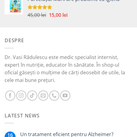
a
este:
fost:
15,00 lei.
45,00 lei.
Prețul
Prețul
45,00
lei
15,00
lei
Evaluat la
5.00
din 5
inițial
curent
a
este:
fost:
15,00 lei.
DESPRE
45,00 lei.
Dr. Vasi Rădulescu este medic specialist internist,
expert în nutriție, educator în sănătate. În shop-ul
oficial găsești o mulțime de cărți deosebit de utile, la
cele mai bune prețuri.
LATEST NEWS
Un tratament eficient pentru Alzheimer?
16