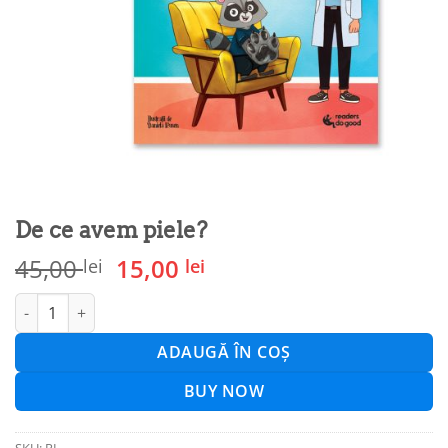
De ce avem piele?
Prețul
Prețul
45,00
15,00
lei
lei
inițial
curent
Cantitate De ce avem piele?
a
este:
fost:
15,00 lei.
ADAUGĂ ÎN COȘ
45,00 lei.
BUY NOW
SKU:
PL