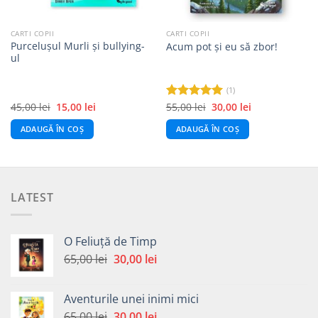
CARTI COPII
CARTI COPII
Purcelușul Murli și bullying-
Acum pot și eu să zbor!
ul
(1)
Prețul
Prețul
Prețul
Prețul
45,00
lei
15,00
lei
55,00
lei
30,00
lei
Evaluat la
inițial
curent
inițial
curent
5.00
din 5
a
este:
a
este:
ADAUGĂ ÎN COȘ
ADAUGĂ ÎN COȘ
fost:
15,00 lei.
fost:
30,00 lei.
45,00 lei.
55,00 lei.
LATEST
O Feliuță de Timp
Prețul
Prețul
65,00
lei
30,00
lei
inițial
curent
a
este:
Aventurile unei inimi mici
fost:
30,00 lei.
Prețul
Prețul
65,00
lei
30,00
lei