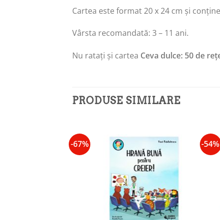
Cartea este format 20 x 24 cm și conține 
Vârsta recomandată: 3 – 11 ani.
Nu ratați și cartea
Ceva dulce: 50 de reț
PRODUSE SIMILARE
-67%
-54%
Add to
Add to
wishlist
wishlist