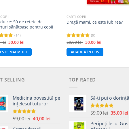
 COPII
CARTI COPII
dulce: 50 de rețete de
Dragă mami, ce este iubirea?
turi sănătoase pentru copii
(14)
(9)
Prețul
Prețul
Prețul
Prețul
0
lei
30,00
lei
59,00
lei
30,00
lei
at la
Evaluat la
inițial
curent
inițial
curent
din 5
5.00
din 5
a
este:
a
este:
TEȘTE MAI MULT
ADAUGĂ ÎN COȘ
fost:
30,00 lei.
fost:
30,00 lei.
65,00 lei.
59,00 lei.
T SELLING
TOP RATED
Medicina povestită pe
Să-ți pui o dorinț
înțelesul tuturor
Prețul
59,00
lei
35,00
lei
Evaluat la
5.00
din 5
Prețul
Prețul
59,00
lei
40,00
lei
inițial
Evaluat la
4.99
din 5
Peripețiile lui Gus
inițial
curent
a