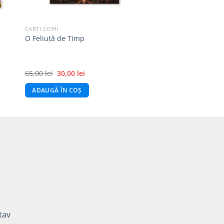
CARTI COPII
O Feliuță de Timp
Prețul
Prețul
65,00
lei
30,00
lei
inițial
curent
a
este:
ADAUGĂ ÎN COȘ
fost:
30,00 lei.
65,00 lei.
ă
Prețul
curent
tav
este: