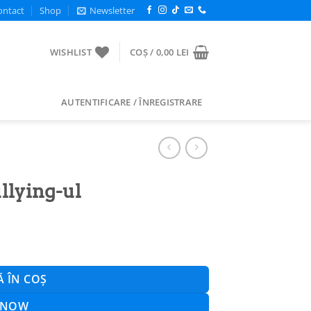
ontact
Shop
Newsletter
WISHLIST
COȘ /
0,00
LEI
AUTENTIFICARE / ÎNREGISTRARE
llying-ul
 ÎN COȘ
 NOW