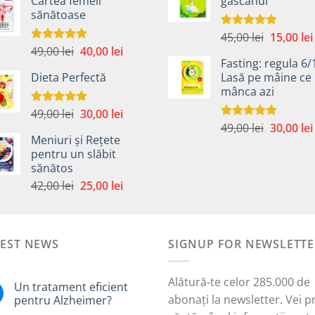
Cartea femeii
gâscanul
a
este:
fost:
sănătoase
fost:
40,00 lei.
59,00 lei.
59,00 lei.
Prețul
45,00
lei
15,00
lei
Evaluat la
5.00
din 5
Prețul
Prețul
49,00
lei
40,00
lei
inițial
Evaluat la
5.00
din 5
Fasting: regula 6/
inițial
curent
a
Dieta Perfectă
Lasă pe mâine ce 
a
este:
fost:
mânca azi
fost:
40,00 lei.
45,00 lei.
49,00 lei.
Prețul
Prețul
49,00
lei
30,00
lei
Evaluat la
5.00
din 5
Prețul
inițial
curent
49,00
lei
30,00
lei
Evaluat la
Meniuri și Rețete
5.00
din 5
inițial
a
este:
pentru un slăbit
a
fost:
30,00 lei.
sănătos
i.
fost:
49,00 lei.
Prețul
Prețul
42,00
lei
25,00
lei
49,00 lei.
inițial
curent
a
este:
fost:
25,00 lei.
TEST NEWS
42,00 lei.
SIGNUP FOR NEWSLETTE
Alătură-te celor 285.000 de
Un tratament eficient
abonați la newsletter. Vei p
pentru Alzheimer?