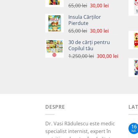
Prețul
Prețul
65,00
lei
30,00
lei
inițial
curent
Insula Cărților
a
este:
Pierdute
fost:
30,00 lei.
Prețul
Prețul
65,00
lei
30,00
lei
65,00 lei.
inițial
curent
30 de cărți pentru
a
este:
Copilul tău
fost:
30,00 lei.
Prețul
Prețul
1.250,00
lei
300,00
lei
65,00 lei.
inițial
curent
a
este:
fost:
300,00 le
1.250,00 lei.
DESPRE
LA
Dr. Vasi Rădulescu este medic
16
specialist internist, expert în
iul.