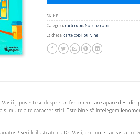
SKU:
BL
Categorii:
carti copii
,
Nutritie copii
Etichetă:
carte copii bullying
r Vasi îți povestesc despre un fenomen care apare des, din păc
ea și multe alte caracteristici. Este bine să înțelegem fenom
nătoși! Seriile ilustrate cu Dr. Vasi, precum și aceasta cu D