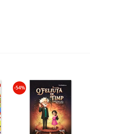
-54%
 to
Add to
ist
wishlist