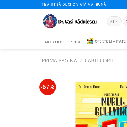
Skip
TE AJUT SĂ DUCI O VIAȚĂ MAI BUNĂ
to
content
Ca
du
OFERTE LIMITATE
ARTICOLE
SHOP
PRIMA PAGINĂ
/
CARTI COPII
-67%