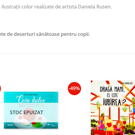
ilustrații color realizate de artista Daniela Rusen.
ete de deserturi sănătoase pentru copii.
-49%
Add to
Add
wishlist
wishl
STOC EPUIZAT