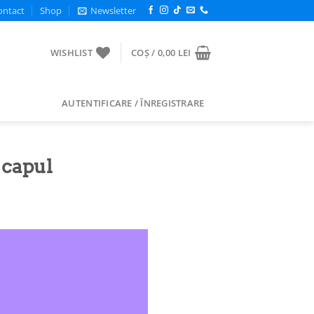
ontact
Shop
Newsletter
WISHLIST
COȘ /
0,00
LEI
AUTENTIFICARE / ÎNREGISTRARE
 capul