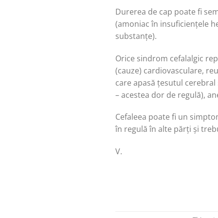
Durerea de cap poate fi semna
(amoniac în insuficiențele he
substanțe).
Orice sindrom cefalalgic repe
(cauze) cardiovasculare, re
care apasă țesutul cerebral 
– acestea dor de regulă), ane
Cefaleea poate fi un simpto
în regulă în alte părți și tr
V.