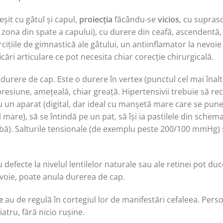
șit cu gâtul și capul,
proiecția
făcându-se
vicios
, cu supraso
n zona din spate a capului), cu durere din ceafă, ascendentă,
cițiile de gimnastică ale gâtului, un antiinflamator la nevoi
ări articulare ce pot necesita chiar corecție chirurgicală.
durere de cap. Este o durere în vertex (punctul cel mai înalt a
 presiune, amețeală, chiar greață. Hipertensivii trebuie să r
cu un aparat (digital, dar ideal cu manșetă mare care se pun
 mare), să se întindă pe un pat, să își ia pastilele din schem
imbă). Salturile tensionale (de exemplu peste 200/100 mmHg)
defecte la nivelul lentilelor naturale sau ale retinei pot duc
nevoie, poate anula durerea de cap.
e
au de regulă în cortegiul lor de manifestări cefaleea. Pers
atru, fără nicio rușine.