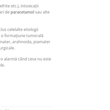
ite etc.), intoxicații
mari de
paracetamol
sau alte
us celelalte etiologii
de o formațiune tumorală
ramater, arahnoida, piamater
urgicale.
a o alarmă când ceva nu este
le.