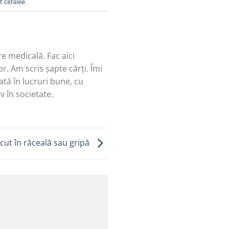
 cefalee
.
re medicală. Fac aici
r. Am scris șapte cărți. Îmi
tă în lucruri bune, cu
v în societate.
ăcut în răceală sau gripă