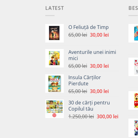
LATEST
BES
O Feliuță de Timp
Prețul
Prețul
65,00
lei
30,00
lei
inițial
curent
a
este:
Aventurile unei inimi
fost:
30,00 lei.
mici
65,00 lei.
Prețul
Prețul
65,00
lei
30,00
lei
inițial
curent
Insula Cărților
a
este:
Pierdute
fost:
30,00 lei.
Prețul
Prețul
65,00
lei
30,00
lei
65,00 lei.
inițial
curent
30 de cărți pentru
a
este:
Copilul tău
fost:
30,00 lei.
Prețul
Prețul
1.250,00
lei
300,00
lei
65,00 lei.
inițial
curent
a
este:
fost:
300,00 le