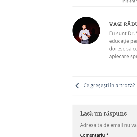
This ent
VASI RĂD
Eu sunt Dr. 
educație pen
doresc să c
aplecare spr
Ce greșești în artroză?
Lasă un răspuns
Adresa ta de email nu va 
Comentariu
*