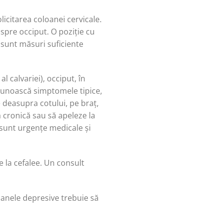
licitarea coloanei cervicale.
 spre occiput. O poziție cu
e sunt măsuri suficiente
l calvariei), occiput, în
ecunoască simptomele tipice,
e deasupra cotului, pe braț,
a cronică sau să apeleze la
 sunt urgențe medicale și
e la cefalee. Un consult
oanele depresive trebuie să