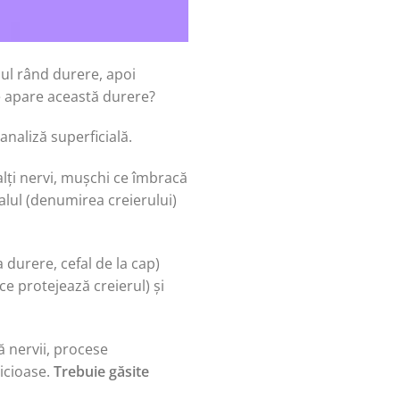
mul rând durere, apoi
de apare această durere?
analiză superficială.
alți nervi, mușchi ce îmbracă
falul (denumirea creierului)
a durere, cefal de la cap)
ce protejează creierul) și
 nervii, procese
vicioase.
Trebuie găsite