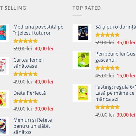
T SELLING
TOP RATED
Medicina povestită pe
Să-ți pui o dorinț
înțelesul tuturor
Prețul
59,00
lei
35,00
lei
Evaluat la
5.00
din 5
Prețul
Prețul
59,00
lei
40,00
lei
inițial
Evaluat la
4.99
din 5
Peripețiile lui Gus
inițial
curent
a
Cartea femeii
gâscanul
a
este:
fost:
sănătoase
fost:
40,00 lei.
59,00 lei.
59,00 lei.
Prețul
45,00
lei
15,00
lei
Evaluat la
5.00
din 5
Prețul
Prețul
49,00
lei
40,00
lei
inițial
Evaluat la
5.00
din 5
Fasting: regula 6/
inițial
curent
a
Dieta Perfectă
Lasă pe mâine ce 
a
este:
fost:
mânca azi
fost:
40,00 lei.
45,00 lei.
49,00 lei.
Prețul
Prețul
49,00
lei
30,00
lei
Evaluat la
5.00
din 5
Prețul
inițial
curent
49,00
lei
30,00
lei
Evaluat la
Meniuri și Rețete
5.00
din 5
inițial
a
este:
pentru un slăbit
a
fost:
30,00 lei.
sănătos
i.
fost:
49,00 lei.