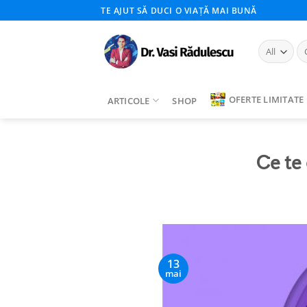
Skip
TE AJUT SĂ DUCI O VIAȚĂ MAI BUNĂ
to
content
Ca
du
OFERTE LIMITATE
ARTICOLE
SHOP
Ce te
13
mai