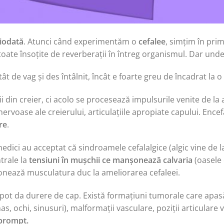
ciodată
. Atunci când experimentăm o
cefalee
, simțim în pri
toate însoțite de reverberații în întreg organismul. Dar un
 de vag și des întâlnit, încât e foarte greu de încadrat la o 
 din creier, ci acolo se procesează impulsurile venite de la 
 nervoase ale creierului, articulațiile apropiate capului. Ence
re
.
 medici au acceptat că sindroamele cefalalgice (algic vine de l
trale la
tensiuni în mușchii ce manșonează calvaria
(oasele 
ionează musculatura duc la ameliorarea cefaleei.
pot da durere de cap. Există formațiuni tumorale care apasă
nas, ochi, sinusuri), malformații vasculare, poziții articulare 
 prompt.