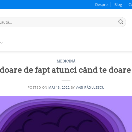
Despre
Blog
C
ută
pă:
MEDICINĂ
 doare de fapt atunci când te doare
POSTED ON
MAI 13, 2022
BY
VASI RĂDULESCU