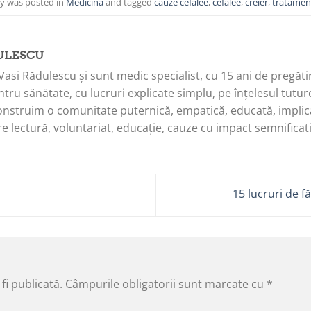
ry was posted in
Medicină
and tagged
cauze cefalee
,
cefalee
,
creier
,
tratament
ULESCU
Vasi Rădulescu și sunt medic specialist, cu 15 ani de pregăti
tru sănătate, cu lucruri explicate simplu, pe înțelesul tuturo
onstruim o comunitate puternică, empatică, educată, implica
e lectură, voluntariat, educație, cauze cu impact semnificati
15 lucruri de f
fi publicată.
Câmpurile obligatorii sunt marcate cu
*