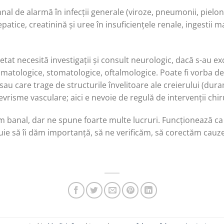
l de alarmă în infecții generale (viroze, pneumonii, pielonefr
patice, creatinină și uree în insuficiențele renale, ingestii 
tat necesită investigații și consult neurologic, dacă s-au excl
umatologice, stomatologice, oftalmologice. Poate fi vorba 
sau care trage de structurile învelitoare ale creierului (du
vrisme vasculare; aici e nevoie de regulă de intervenții chir
m banal, dar ne spune foarte multe lucruri. Funcționează c
ebuie să îi dăm importanță, să ne verificăm, să corectăm cauze