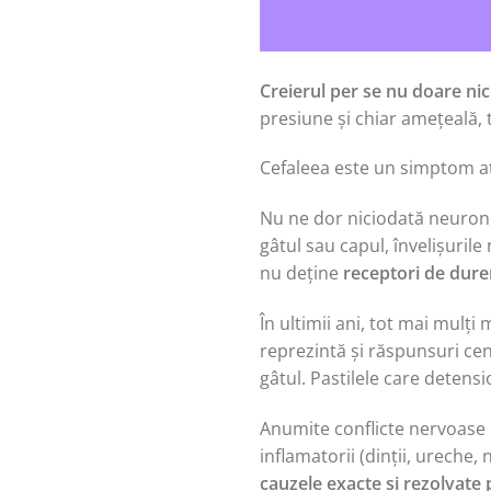
Creierul per se nu doare ni
presiune și chiar amețeală, 
Cefaleea este un simptom atât
Nu ne dor niciodată neuronii
gâtul sau capul, învelișurile
nu deține
receptori de dure
În ultimii ani, tot mai mulți
reprezintă și răspunsuri cen
gâtul. Pastilele care detens
Anumite conflicte nervoase 
inflamatorii (dinții, ureche, 
cauzele exacte și rezolvate