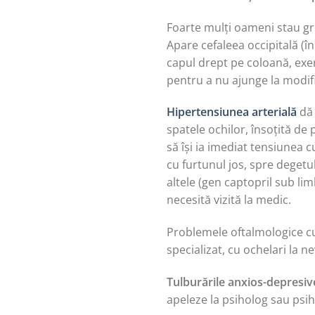
Foarte mulți oameni stau gre
Apare cefaleea occipitală (î
capul drept pe coloană, exer
pentru a nu ajunge la modific
Hipertensiunea arterială
dă 
spatele ochilor, însoțită de
să își ia imediat tensiunea 
cu furtunul jos, spre degetul
altele (gen captopril sub l
necesită vizită la medic.
Problemele oftalmologice cu 
specializat, cu ochelari la 
Tulburările anxios-depresiv
apeleze la psiholog sau psihi