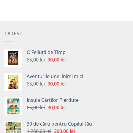
LATEST
O Feliuță de Timp
Prețul
Prețul
65,00
lei
30,00
lei
inițial
curent
a
este:
Aventurile unei inimi mici
fost:
30,00 lei.
Prețul
Prețul
65,00
lei
30,00
lei
65,00 lei.
inițial
curent
a
este:
Insula Cărților Pierdute
fost:
30,00 lei.
Prețul
Prețul
65,00
lei
30,00
lei
65,00 lei.
inițial
curent
a
este:
30 de cărți pentru Copilul tău
fost:
30,00 lei.
Prețul
Prețul
1.250,00
lei
300,00
lei
65,00 lei.