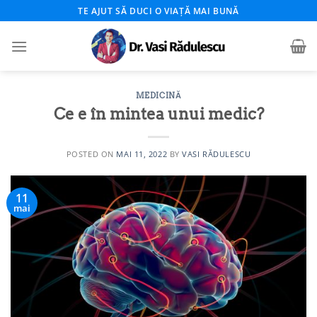
Skip
TE AJUT SĂ DUCI O VIAȚĂ MAI BUNĂ
to
content
MEDICINĂ
Ce e în mintea unui medic?
POSTED ON
MAI 11, 2022
BY
VASI RĂDULESCU
11
mai