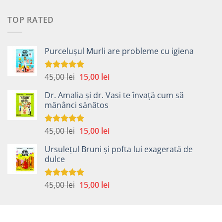
a
este:
fost:
25,00 lei.
TOP RATED
42,00 lei.
Purcelușul Murli are probleme cu igiena
Prețul
Prețul
45,00
lei
15,00
lei
Evaluat la
5.00
din 5
inițial
curent
Dr. Amalia și dr. Vasi te învață cum să
a
este:
mănânci sănătos
fost:
15,00 lei.
45,00 lei.
Prețul
Prețul
45,00
lei
15,00
lei
Evaluat la
5.00
din 5
inițial
curent
Ursulețul Bruni și pofta lui exagerată de
a
este:
dulce
fost:
15,00 lei.
45,00 lei.
Prețul
Prețul
45,00
lei
15,00
lei
Evaluat la
5.00
din 5
inițial
curent
a
este:
fost:
15,00 lei.