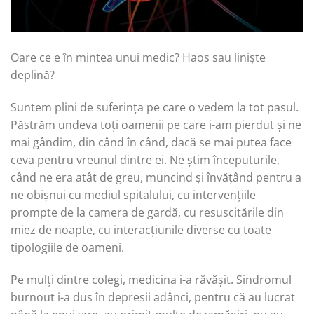
Oare ce e în mintea unui medic? Haos sau liniște
deplină?
Suntem plini de suferința pe care o vedem la tot pasul.
Păstrăm undeva toți oamenii pe care i-am pierdut și ne
mai gândim, din când în când, dacă se mai putea face
ceva pentru vreunul dintre ei. Ne știm începuturile,
când ne era atât de greu, muncind și învățând pentru a
ne obișnui cu mediul spitalului, cu intervențiile
prompte de la camera de gardă, cu resuscitările din
miez de noapte, cu interacțiunile diverse cu toate
tipologiile de oameni.
Pe mulți dintre colegi, medicina i-a răvășit. Sindromul
burnout i-a dus în depresii adânci, pentru că au lucrat