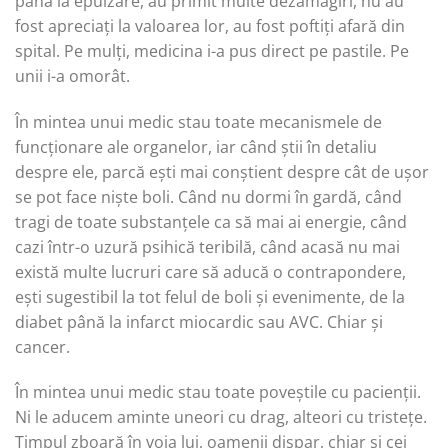
până la epuizare, au primit multe dezamăgiri, nu au
fost apreciați la valoarea lor, au fost poftiți afară din
spital. Pe mulți, medicina i-a pus direct pe pastile. Pe
unii i-a omorât.
În mintea unui medic stau toate mecanismele de
funcționare ale organelor, iar când știi în detaliu
despre ele, parcă ești mai conștient despre cât de ușor
se pot face niște boli. Când nu dormi în gardă, când
tragi de toate substanțele ca să mai ai energie, când
cazi într-o uzură psihică teribilă, când acasă nu mai
există multe lucruri care să aducă o contrapondere,
ești sugestibil la tot felul de boli și evenimente, de la
diabet până la infarct miocardic sau AVC. Chiar și
cancer.
În mintea unui medic stau toate poveștile cu pacienții.
Ni le aducem aminte uneori cu drag, alteori cu tristețe.
Timpul zboară în voia lui, oamenii dispar, chiar și cei