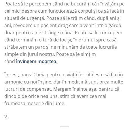
Poate să le percepem când ne bucurăm că-i învățăm pe
cei mici despre cum funcționează corpul și ce să facă în
situații de urgență. Poate să le trăim când, după ani și
ani, revedem un pacient drag care a venit într-o gardă
doar pentru a ne strânge mâna. Poate să le concepem
când terminăm o tură de foc și, în drumul spre casă,
străbatem un parc și ne minunăm de toate lucrurile
simple din jurul nostru. Poate să le simțim
când
învingem moartea
.
În rest, haos. Cheia pentru o viață fericită este să fim în
armonie cu noi înșine, dar în medicină sunt prea multe
lucruri de compensat. Mergem înainte așa, pentru că,
dincolo de orice neajuns, știm că avem cea mai
frumoasă meserie din lume.
V.