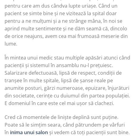
pentru care am dus cândva lupte uriașe. Când un
pacient se simte bine și ne vizitează la spital doar
pentru a ne mulțumi și a ne strânge mâna, în noi se
aprind multe sentimente și ne dăm seamă că, dincolo
de orice neajuns, avem cea mai frumoasă meserie din
lume.
În mintea unui medic stau multiple apăsări atunci când
pacienții și sistemul în ansamblu nu-l prețuiesc.
Salarizare defectuoasă, lipsă de respect, condiții de
tranșee în multe spitale, lipsă de șanse reale pe
anumite posturi, gărzi numeroase, epuizare, înjurături
din societate, cerințe cu duiumul din partea populației.
E domeniul în care este cel mai ușor să clachezi.
Cred că momentele de liniște deplină sunt puține.
Poate să le simțim seara, când pătrundem pe vârfuri
în
inima unui salon
și vedem că toți pacienții sunt bine.