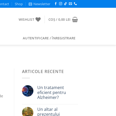
ontact
Shop
Newsletter
WISHLIST
COȘ /
0,00
LEI
AUTENTIFICARE / ÎNREGISTRARE
ARTICOLE RECENTE
Un tratament
eficient pentru
de
Alzheimer?
Un altar al
prezentului