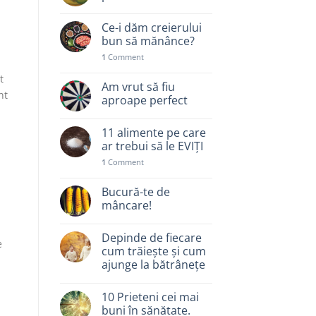
Ce-i dăm creierului
bun să mănânce?
1
Comment
t
Am vrut să fiu
nt
aproape perfect
11 alimente pe care
ar trebui să le EVIȚI
1
Comment
Bucură-te de
mâncare!
Depinde de fiecare
e
cum trăiește și cum
ajunge la bătrânețe
10 Prieteni cei mai
buni în sănătate.