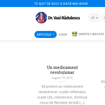
Skip
TE AJUT SĂ DUCI O VIAȚĂ MAI BUNĂ
to
content
Ca
du
OFERTE LIMITATE
ARTICOLE
SHOP
Un medicament
revoluționar
august 19, 2016
Do
Vă prezint un medicament
revoluționar: scade inflamația,
scade LDL colesterolul, diminuă
riscul de fibrilație atrială [...]