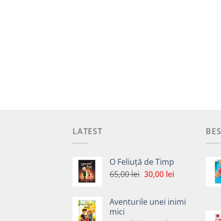
LATEST
BES
O Feliuță de Timp
Prețul
Prețul
65,00
lei
30,00
lei
inițial
curent
a
este:
Aventurile unei inimi
fost:
30,00 lei.
mici
65,00 lei.