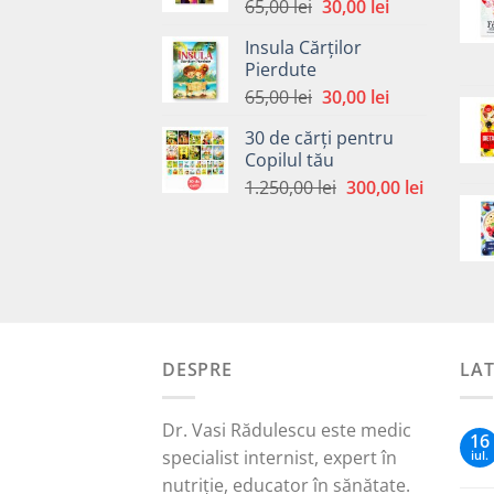
Prețul
Prețul
65,00
lei
30,00
lei
inițial
curent
Insula Cărților
a
este:
Pierdute
fost:
30,00 lei.
Prețul
Prețul
65,00
lei
30,00
lei
65,00 lei.
inițial
curent
30 de cărți pentru
a
este:
Copilul tău
fost:
30,00 lei.
Prețul
Prețul
1.250,00
lei
300,00
lei
65,00 lei.
inițial
curent
a
este:
fost:
300,00 le
1.250,00 lei.
DESPRE
LA
Dr. Vasi Rădulescu este medic
16
specialist internist, expert în
iul.
nutriție, educator în sănătate.