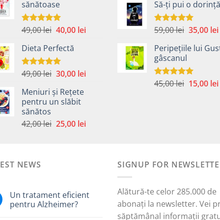
sănătoase
Să-ți pui o dorinț
a
fost:
40,00 lei.
fost:
59,00 lei.
45,00 lei.
Prețul
Prețul
Prețul
49,00
lei
40,00
lei
59,00
lei
35,00
lei
Evaluat la
Evaluat la
5.00
din 5
5.00
din 5
inițial
curent
inițial
Dieta Perfectă
Peripețiile lui Gus
a
este:
a
gâscanul
fost:
40,00 lei.
fost:
49,00 lei.
59,00 lei.
Prețul
Prețul
49,00
lei
30,00
lei
Evaluat la
5.00
din 5
Prețul
inițial
curent
45,00
lei
15,00
lei
Evaluat la
Meniuri și Rețete
5.00
din 5
inițial
a
este:
pentru un slăbit
a
fost:
30,00 lei.
sănătos
i.
fost:
49,00 lei.
Prețul
Prețul
42,00
lei
25,00
lei
45,00 lei.
inițial
curent
a
este:
fost:
25,00 lei.
TEST NEWS
42,00 lei.
SIGNUP FOR NEWSLETTE
Alătură-te celor 285.000 de
Un tratament eficient
abonați la newsletter. Vei p
pentru Alzheimer?
săptămânal informații gratu