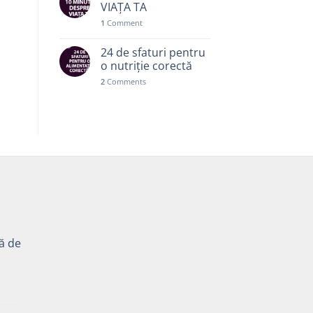
VIAȚA TA
1
Comment
24 de sfaturi pentru
o nutriție corectă
2
Comments
tă de
Prețul
curent