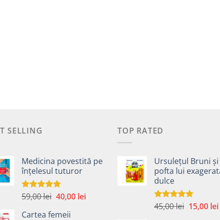
T SELLING
TOP RATED
Medicina povestită pe
Ursulețul Bruni și
înțelesul tuturor
pofta lui exagera
dulce
Prețul
Prețul
59,00
lei
40,00
lei
Evaluat la
4.99
din 5
Prețul
inițial
curent
45,00
lei
15,00
lei
Evaluat la
Cartea femeii
5.00
din 5
inițial
a
este: