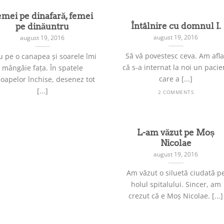
emei pe dinafară, femei
Întâlnire cu domnul I.
pe dinăuntru
august 19, 2016
august 19, 2016
Să vă povestesc ceva. Am afla
u pe o canapea și soarele îmi
că s-a internat la noi un pacie
mângâie fața. În spatele
care a [...]
eoapelor închise, desenez tot
[...]
2 COMMENTS
L-am văzut pe Moș
Nicolae
august 19, 2016
Am văzut o siluetă ciudată p
holul spitalului. Sincer, am
crezut că e Moș Nicolae. [...]