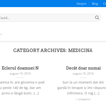
Despre
Blog
C
ută
pă:
CATEGORY ARCHIVES:
MEDICINĂ
Eclerul doamnei N
Decât doar numai
august 19, 2016
august 19, 2016
amna N. are glicemia-n pod
Sun la un moment dat din
și peste 140 de kg, dar am
gardă în terapie și îmi răspun
prins-o lângă butic, [...]
infirmiera. O rog [...]
1 COMMENT