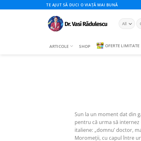
Skip
TE AJUT SĂ DUCI O VIAȚĂ MAI BUNĂ
to
content
Ca
du
OFERTE LIMITATE
ARTICOLE
SHOP
Sun la un moment dat din ga
pentru că urma să internez o
italiene: „domnu’ doctor, m
Moromeții, cu capul între u