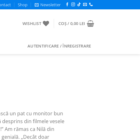
ontact
Shop
Newsletter
WISHLIST
COȘ /
0,00
LEI
AUTENTIFICARE / ÎNREGISTRARE
ească un pat cu monitor bun
 desprins din filmele vesele
!” Am rămas ca Nilă din
 genială. „Decât doar