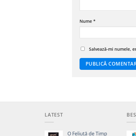
Nume
*
Salvează-mi numele, em
LATEST
BES
O Feliuță de Timp