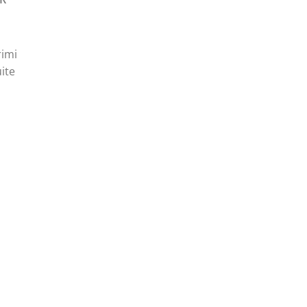
rimi
ite