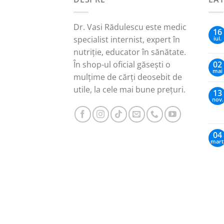
Dr. Vasi Rădulescu este medic
16
specialist internist, expert în
iul.
nutriție, educator în sănătate.
În shop-ul oficial găsești o
02
mai
mulțime de cărți deosebit de
utile, la cele mai bune prețuri.
13
nov.
04
mart