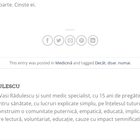
rte. Cinste ei.
This entry was posted in
Medicină
and tagged
Decât
,
doar
,
numai
.
ULESCU
Vasi Rădulescu și sunt medic specialist, cu 15 ani de pregăti
tru sănătate, cu lucruri explicate simplu, pe înțelesul tuturo
onstruim o comunitate puternică, empatică, educată, implica
e lectură, voluntariat, educație, cauze cu impact semnificati