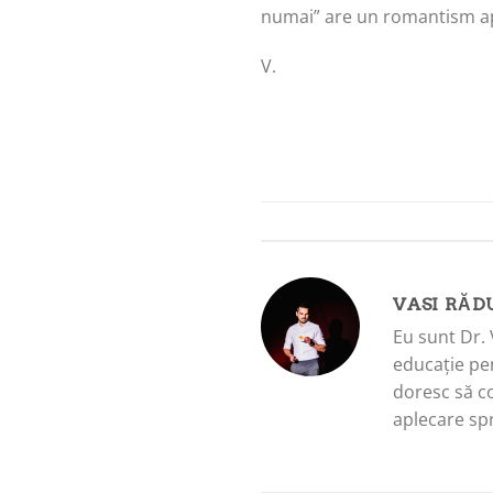
numai” are un romantism apa
V.
VASI RĂD
Eu sunt Dr. 
educație pen
doresc să c
aplecare spr