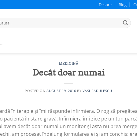
Despre
Blog
C
ută
pă:
MEDICINĂ
Decât doar numai
POSTED ON
AUGUST 19, 2016
BY
VASI RĂDULESCU
rdă în terapie și îmi răspunde infirmiera. O rog să pregăt
 pacientă în stare gravă. Infirmiera îmi zice pe un ton parcă
ai avem decât doar numai un monitor și ăsta nu prea merge
rechi, am procesat îndelung formularea ei și am conchis: era