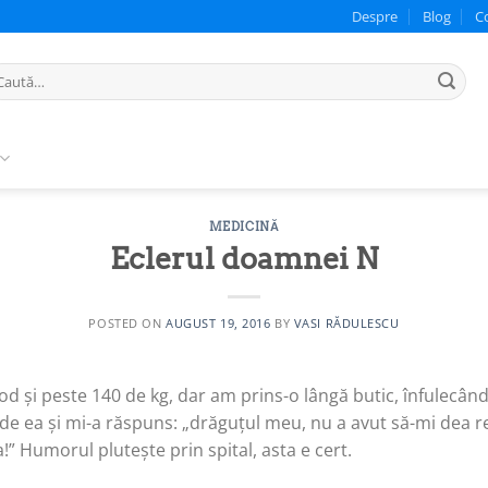
Despre
Blog
C
ută
pă:
MEDICINĂ
Eclerul doamnei N
POSTED ON
AUGUST 19, 2016
BY
VASI RĂDULESCU
 și peste 140 de kg, dar am prins-o lângă butic, înfulecând 
 de ea și mi-a răspuns: „drăguțul meu, nu a avut să-mi dea r
!” Humorul plutește prin spital, asta e cert.