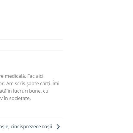
re medicală. Fac aici
r. Am scris șapte cărți. Îmi
tă în lucruri bune, cu
v în societate.
oșie, cincisprezece roșii