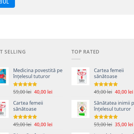
T SELLING
TOP RATED
Medicina povestită pe
Cartea femeii
înțelesul tuturor
sănătoase
Prețul
Prețul
Prețul
59,00
lei
40,00
lei
49,00
lei
40,00
lei
Evaluat la
Evaluat la
4.99
din 5
5.00
din 5
inițial
curent
inițial
Cartea femeii
Sănătatea inimii 
a
este:
a
sănătoase
înțelesul tuturor
fost:
40,00 lei.
fost:
59,00 lei.
49,00 lei.
Prețul
Prețul
Prețul
49,00
lei
40,00
lei
59,00
lei
35,00
lei
Evaluat la
Evaluat la
5.00
din 5
5.00
din 5
inițial
curent
inițial