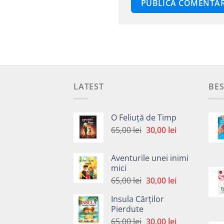
LATEST
BES
O Feliuță de Timp
Prețul
Prețul
65,00
lei
30,00
lei
inițial
curent
a
este:
Aventurile unei inimi
fost:
30,00 lei.
mici
65,00 lei.
Prețul
Prețul
65,00
lei
30,00
lei
inițial
curent
Insula Cărților
a
este:
Pierdute
fost:
30,00 lei.
Prețul
Prețul
65,00
lei
30,00
lei
65,00 lei.