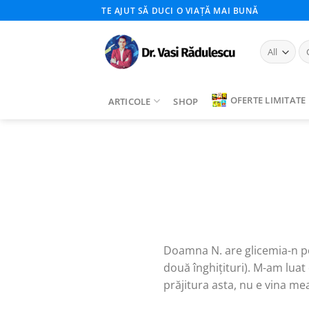
Skip
TE AJUT SĂ DUCI O VIAȚĂ MAI BUNĂ
to
content
Ca
du
OFERTE LIMITATE
ARTICOLE
SHOP
Doamna N. are glicemia-n pod
două înghițituri). M-am luat
prăjitura asta, nu e vina mea