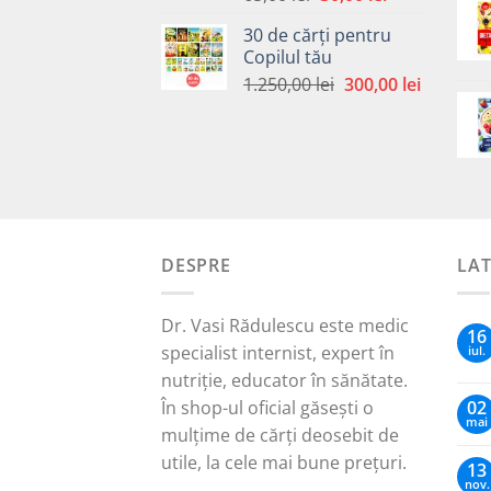
inițial
curent
30 de cărți pentru
a
este:
Copilul tău
fost:
30,00 lei.
Prețul
Prețul
1.250,00
lei
300,00
lei
65,00 lei.
inițial
curent
a
este:
fost:
300,00 le
1.250,00 lei.
DESPRE
LA
Dr. Vasi Rădulescu este medic
16
specialist internist, expert în
iul.
nutriție, educator în sănătate.
În shop-ul oficial găsești o
02
mai
mulțime de cărți deosebit de
utile, la cele mai bune prețuri.
13
nov.