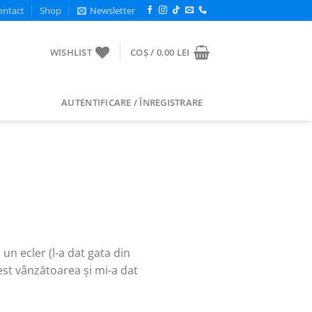
ontact
Shop
Newsletter
WISHLIST
COȘ /
0,00
LEI
AUTENTIFICARE / ÎNREGISTRARE
un ecler (l-a dat gata din
est vânzătoarea și mi-a dat