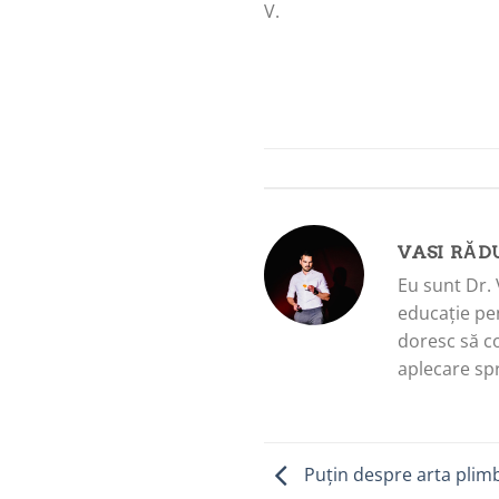
V.
VASI RĂD
Eu sunt Dr. 
educație pen
doresc să c
aplecare spr
Puțin despre arta plimb