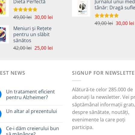
Dieta Perfectă
Jurnalul unui med
a
este:
a
tânăr: Dragă sufle
fost:
40,00 lei.
fost:
49,00 lei.
59,00 lei.
Prețul
Prețul
49,00
lei
30,00
lei
Evaluat la
5.00
din 5
Prețul
inițial
curent
49,00
lei
30,00
lei
Evaluat la
Meniuri și Rețete
5.00
din 5
inițial
a
este:
pentru un slăbit
a
fost:
30,00 lei.
sănătos
i.
fost:
49,00 lei.
Prețul
Prețul
42,00
lei
25,00
lei
49,00 lei.
inițial
curent
a
este:
fost:
25,00 lei.
TEST NEWS
42,00 lei.
SIGNUP FOR NEWSLETTE
Alătură-te celor 285.000 de
Un tratament eficient
abonați la newsletter. Vei p
pentru Alzheimer?
săptămânal informații gratu
Un altar al prezentului
despre sănătate, noutăți,
evenimente la care poți
participa.
Ce-i dăm creierului bun
să mănânce?