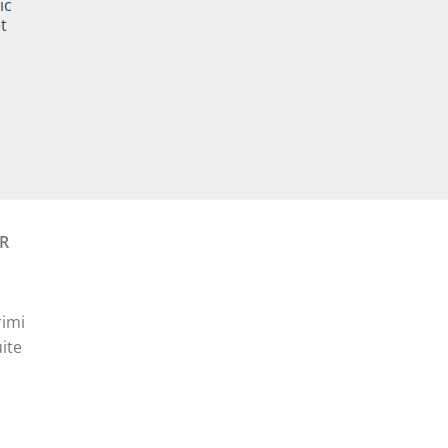
ic
este:
t
35,00 lei.
Prețul
curent
este:
30,00 lei.
R
rimi
ite