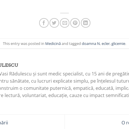
This entry was posted in
Medicină
and tagged
doamna N
,
ecler
,
glicemie
.
ULESCU
Vasi Rădulescu și sunt medic specialist, cu 15 ani de pregăti
tru sănătate, cu lucruri explicate simplu, pe înțelesul tuturo
onstruim o comunitate puternică, empatică, educată, implica
e lectură, voluntariat, educație, cauze cu impact semnificati
ării
O r