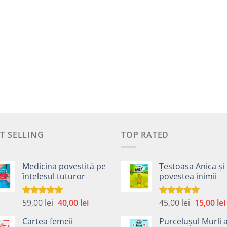
T SELLING
TOP RATED
Medicina povestită pe
Țestoasa Anica și
înțelesul tuturor
povestea inimii
Prețul
Prețul
Prețul
59,00
lei
40,00
lei
45,00
lei
15,00
lei
Evaluat la
Evaluat la
4.99
din 5
5.00
din 5
inițial
curent
inițial
Cartea femeii
Purcelușul Murli 
a
este:
a