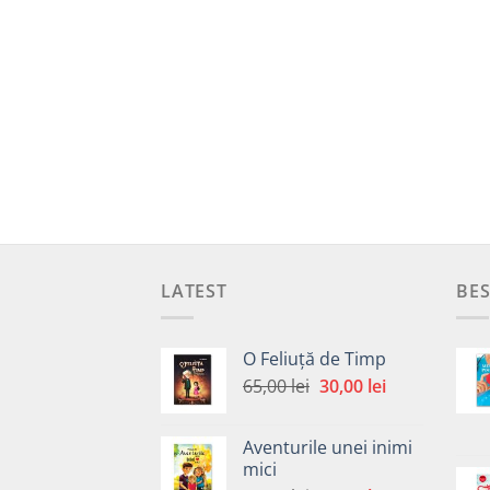
LATEST
BES
O Feliuță de Timp
Prețul
Prețul
65,00
lei
30,00
lei
inițial
curent
a
este:
Aventurile unei inimi
fost:
30,00 lei.
mici
65,00 lei.