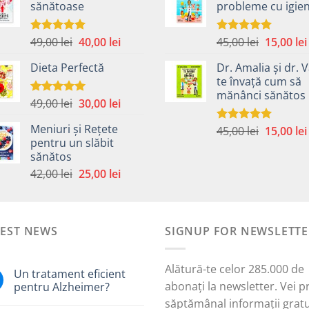
sănătoase
probleme cu igie
fost:
40,00 lei.
fost:
59,00 lei.
45,00 lei.
Prețul
Prețul
Prețul
49,00
lei
40,00
lei
45,00
lei
15,00
lei
Evaluat la
Evaluat la
5.00
din 5
5.00
din 5
inițial
curent
inițial
Dieta Perfectă
Dr. Amalia și dr. V
a
este:
a
te învață cum să
fost:
40,00 lei.
fost:
mănânci sănătos
49,00 lei.
45,00 lei.
Prețul
Prețul
49,00
lei
30,00
lei
Evaluat la
5.00
din 5
inițial
curent
Meniuri și Rețete
Prețul
45,00
lei
15,00
lei
a
este:
Evaluat la
pentru un slăbit
5.00
din 5
inițial
fost:
30,00 lei.
sănătos
a
i.
49,00 lei.
Prețul
Prețul
42,00
lei
25,00
lei
fost:
inițial
curent
45,00 lei.
a
este:
fost:
25,00 lei.
TEST NEWS
42,00 lei.
SIGNUP FOR NEWSLETTE
Alătură-te celor 285.000 de
Un tratament eficient
abonați la newsletter. Vei p
pentru Alzheimer?
săptămânal informații gratu