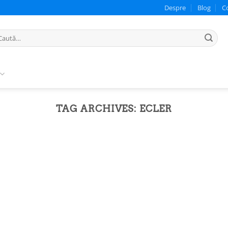
Despre
Blog
C
ută
pă:
TAG ARCHIVES:
ECLER