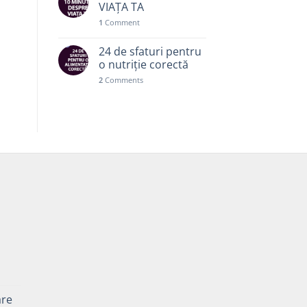
VIAȚA TA
1
Comment
24 de sfaturi pentru
o nutriție corectă
2
Comments
Prețul
curent
are
este: