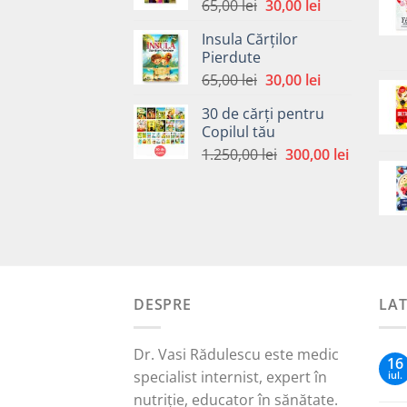
Prețul
Prețul
65,00
lei
30,00
lei
inițial
curent
Insula Cărților
a
este:
Pierdute
fost:
30,00 lei.
Prețul
Prețul
65,00
lei
30,00
lei
65,00 lei.
inițial
curent
30 de cărți pentru
a
este:
Copilul tău
fost:
30,00 lei.
Prețul
Prețul
1.250,00
lei
300,00
lei
65,00 lei.
inițial
curent
a
este:
fost:
300,00 le
1.250,00 lei.
DESPRE
LA
Dr. Vasi Rădulescu este medic
16
specialist internist, expert în
iul.
nutriție, educator în sănătate.