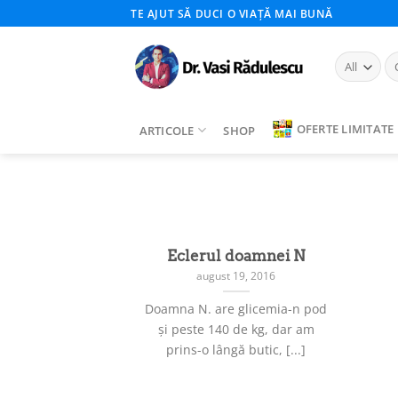
Skip
TE AJUT SĂ DUCI O VIAȚĂ MAI BUNĂ
to
content
Ca
du
OFERTE LIMITATE
ARTICOLE
SHOP
Eclerul doamnei N
august 19, 2016
Doamna N. are glicemia-n pod
și peste 140 de kg, dar am
prins-o lângă butic, [...]