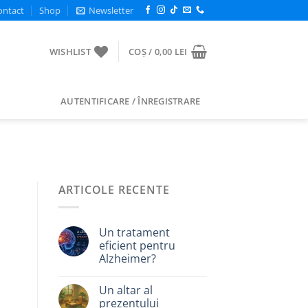
ontact
Shop
Newsletter
WISHLIST
COȘ /
0,00
LEI
AUTENTIFICARE / ÎNREGISTRARE
ARTICOLE RECENTE
Un tratament
eficient pentru
Alzheimer?
Un altar al
prezentului