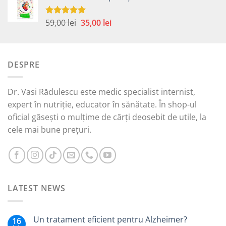
fost:
40,00 lei.
49,00 lei.
Prețul
Prețul
59,00
lei
35,00
lei
Evaluat la
5.00
din 5
inițial
curent
a
este:
fost:
35,00 lei.
DESPRE
59,00 lei.
Dr. Vasi Rădulescu este medic specialist internist,
expert în nutriție, educator în sănătate. În shop-ul
oficial găsești o mulțime de cărți deosebit de utile, la
cele mai bune prețuri.
LATEST NEWS
Un tratament eficient pentru Alzheimer?
16