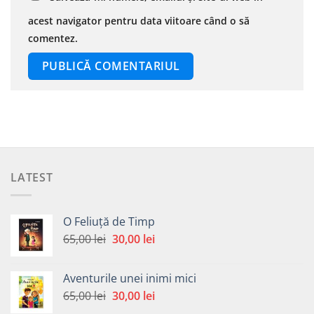
acest navigator pentru data viitoare când o să
comentez.
LATEST
O Feliuță de Timp
Prețul
Prețul
65,00
lei
30,00
lei
inițial
curent
a
este:
Aventurile unei inimi mici
fost:
30,00 lei.
Prețul
Prețul
65,00
lei
30,00
lei
65,00 lei.
inițial
curent