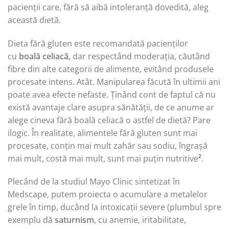
pacienții care, fără să aibă intoleranță dovedită, aleg
această dietă.
Dieta fără gluten este recomandată pacienților
cu
boală celiacă,
dar respectând moderația, căutând
fibre din alte categorii de alimente, evitând produsele
procesate intens. Atât. Manipularea făcută în ultimii ani
poate avea efecte nefaste. Ținând cont de faptul că nu
există avantaje clare asupra sănătății, de ce anume ar
alege cineva fără boală celiacă o astfel de dietă? Pare
ilogic. În realitate, alimentele fără gluten sunt mai
procesate, conțin mai mult zahăr sau sodiu, îngrașă
mai mult, costă mai mult, sunt mai puțin nutritive
²
.
Plecând de la studiul Mayo Clinic sintetizat în
Medscape, putem proiecta o acumulare a metalelor
grele în timp, ducând la intoxicații severe (plumbul spre
exemplu dă
saturnism
, cu anemie, iritabilitate,