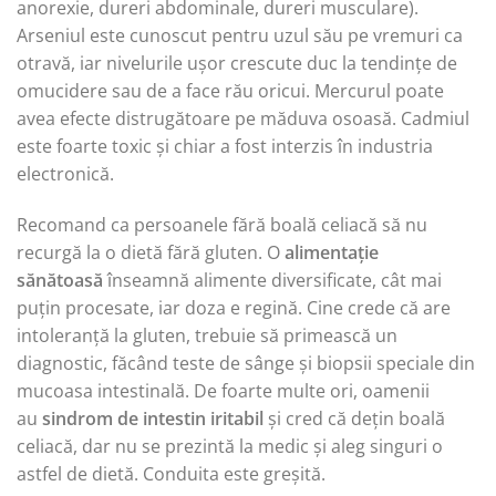
anorexie, dureri abdominale, dureri musculare).
Arseniul este cunoscut pentru uzul său pe vremuri ca
otravă, iar nivelurile ușor crescute duc la tendințe de
omucidere sau de a face rău oricui. Mercurul poate
avea efecte distrugătoare pe măduva osoasă. Cadmiul
este foarte toxic și chiar a fost interzis în industria
electronică.
Recomand ca persoanele fără boală celiacă să nu
recurgă la o dietă fără gluten. O
alimentație
sănătoasă
înseamnă alimente diversificate, cât mai
puțin procesate, iar doza e regină. Cine crede că are
intoleranță la gluten, trebuie să primească un
diagnostic, făcând teste de sânge și biopsii speciale din
mucoasa intestinală. De foarte multe ori, oamenii
au
sindrom de intestin iritabil
și cred că dețin boală
celiacă, dar nu se prezintă la medic și aleg singuri o
astfel de dietă. Conduita este greșită.