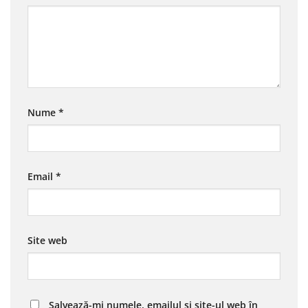
Nume
*
Email
*
Site web
Salvează-mi numele, emailul și site-ul web în