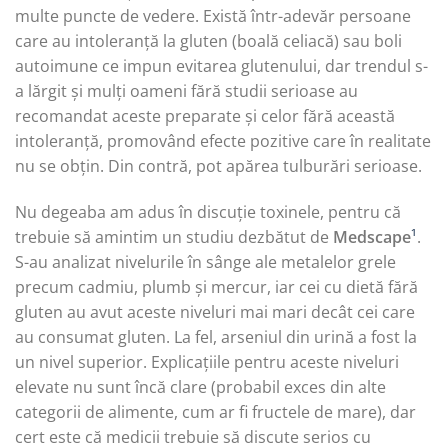
multe puncte de vedere. Există într-adevăr persoane
care au intoleranță la gluten (boală celiacă) sau boli
autoimune ce impun evitarea glutenului, dar trendul s-
a lărgit și mulți oameni fără studii serioase au
recomandat aceste preparate și celor fără această
intoleranță, promovând efecte pozitive care în realitate
nu se obțin. Din contră, pot apărea tulburări serioase.
Nu degeaba am adus în discuție toxinele, pentru că
trebuie să amintim un studiu dezbătut de
Medscape
¹
.
S-au analizat nivelurile în sânge ale metalelor grele
precum cadmiu, plumb și mercur, iar cei cu dietă fără
gluten au avut aceste niveluri mai mari decât cei care
au consumat gluten. La fel, arseniul din urină a fost la
un nivel superior. Explicațiile pentru aceste niveluri
elevate nu sunt încă clare (probabil exces din alte
categorii de alimente, cum ar fi fructele de mare), dar
cert este că medicii trebuie să discute serios cu