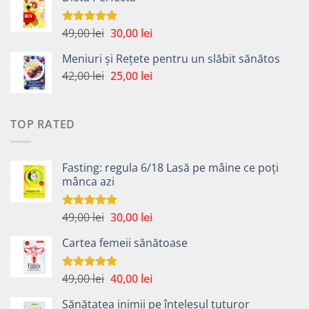
a
este:
fost:
40,00 lei.
49,00 lei.
Prețul
Prețul
49,00
lei
30,00
lei
Evaluat la
5.00
din 5
inițial
curent
Meniuri și Rețete pentru un slăbit sănătos
a
este:
Prețul
Prețul
42,00
lei
fost:
25,00
lei
30,00 lei.
inițial
curent
49,00 lei.
a
este:
fost:
25,00 lei.
TOP RATED
42,00 lei.
Fasting: regula 6/18 Lasă pe mâine ce poți
mânca azi
Prețul
Prețul
49,00
lei
30,00
lei
Evaluat la
5.00
din 5
inițial
curent
Cartea femeii sănătoase
a
este:
fost:
30,00 lei.
49,00 lei.
Prețul
Prețul
49,00
lei
40,00
lei
Evaluat la
5.00
din 5
inițial
curent
Sănătatea inimii pe înțelesul tuturor
a
este: