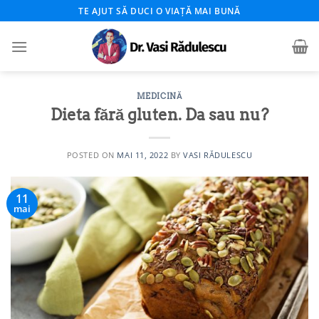
Skip
TE AJUT SĂ DUCI O VIAȚĂ MAI BUNĂ
to
content
MEDICINĂ
Dieta fără gluten. Da sau nu?
POSTED ON
MAI 11, 2022
BY
VASI RĂDULESCU
11
mai