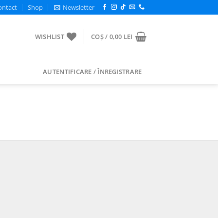
ontact
Shop
Newsletter
WISHLIST
COȘ /
0,00
LEI
AUTENTIFICARE / ÎNREGISTRARE