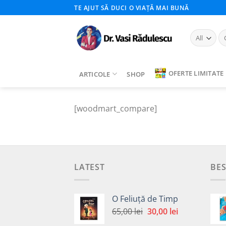
Skip
TE AJUT SĂ DUCI O VIAȚĂ MAI BUNĂ
to
content
Ca
du
OFERTE LIMITATE
ARTICOLE
SHOP
[woodmart_compare]
LATEST
BES
O Feliuță de Timp
Prețul
Prețul
65,00
lei
30,00
lei
inițial
curent