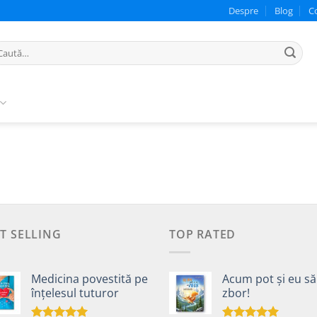
Despre
Blog
C
ută
pă:
T SELLING
TOP RATED
Medicina povestită pe
Acum pot și eu să
înțelesul tuturor
zbor!