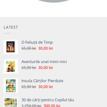
LATEST
O Feliuță de Timp
Prețul
Prețul
65,00
lei
30,00
lei
inițial
curent
a
este:
Aventurile unei inimi mici
fost:
30,00 lei.
Prețul
Prețul
65,00
lei
30,00
lei
65,00 lei.
inițial
curent
a
este:
Insula Cărților Pierdute
fost:
30,00 lei.
Prețul
Prețul
65,00
lei
30,00
lei
65,00 lei.
inițial
curent
a
este:
30 de cărți pentru Copilul tău
fost:
30,00 lei.
Prețul
Prețul
1.250,00
lei
300,00
lei
65,00 lei.