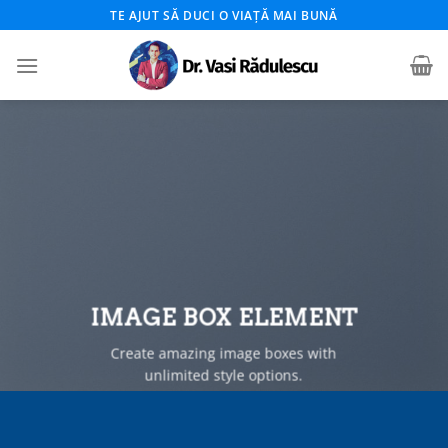
Skip
TE AJUT SĂ DUCI O VIAȚĂ MAI BUNĂ
to
content
IMAGE BOX ELEMENT
Create amazing image boxes with
unlimited style options.