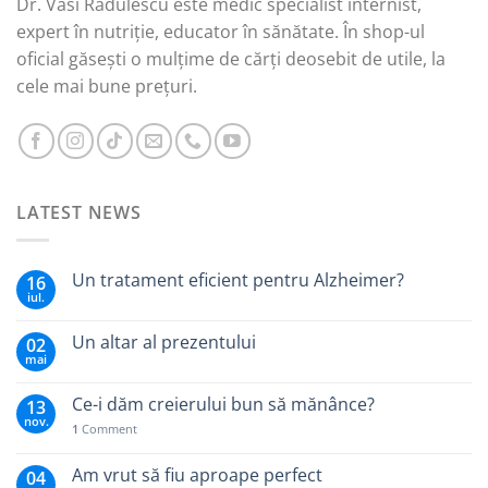
Dr. Vasi Rădulescu este medic specialist internist,
expert în nutriție, educator în sănătate. În shop-ul
oficial găsești o mulțime de cărți deosebit de utile, la
cele mai bune prețuri.
LATEST NEWS
Un tratament eficient pentru Alzheimer?
16
iul.
Un altar al prezentului
02
mai
Ce-i dăm creierului bun să mănânce?
13
nov.
1
Comment
Am vrut să fiu aproape perfect
04