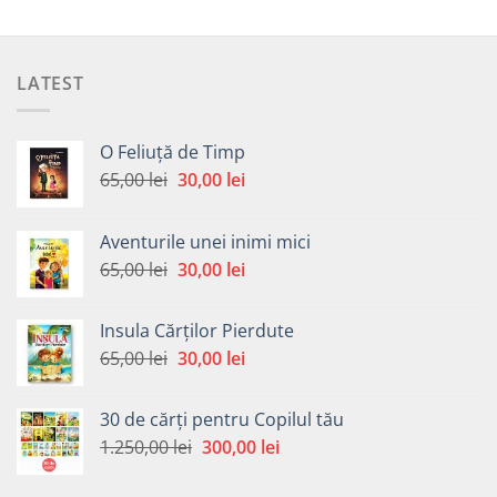
LATEST
O Feliuță de Timp
Prețul
Prețul
65,00
lei
30,00
lei
inițial
curent
a
este:
Aventurile unei inimi mici
fost:
30,00 lei.
Prețul
Prețul
65,00
lei
30,00
lei
65,00 lei.
inițial
curent
a
este:
Insula Cărților Pierdute
fost:
30,00 lei.
Prețul
Prețul
65,00
lei
30,00
lei
65,00 lei.
inițial
curent
a
este:
30 de cărți pentru Copilul tău
fost:
30,00 lei.
Prețul
Prețul
1.250,00
lei
300,00
lei
65,00 lei.
inițial
curent
a
este: