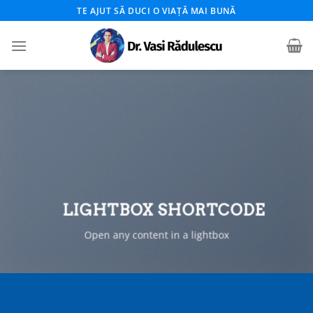
Skip
TE AJUT SĂ DUCI O VIAȚĂ MAI BUNĂ
to
content
LIGHTBOX SHORTCODE
Open any content in a lightbox