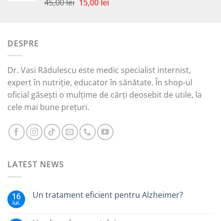
Prețul
Prețul
45,00
lei
15,00
lei
Evaluat la
5.00
din 5
inițial
curent
a
este:
fost:
15,00 lei.
DESPRE
45,00 lei.
Dr. Vasi Rădulescu este medic specialist internist,
expert în nutriție, educator în sănătate. În shop-ul
oficial găsești o mulțime de cărți deosebit de utile, la
cele mai bune prețuri.
LATEST NEWS
Un tratament eficient pentru Alzheimer?
16
iul.