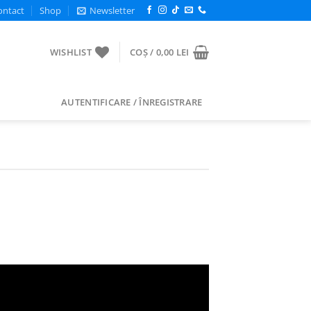
ontact
Shop
Newsletter
WISHLIST
COȘ /
0,00
LEI
AUTENTIFICARE / ÎNREGISTRARE