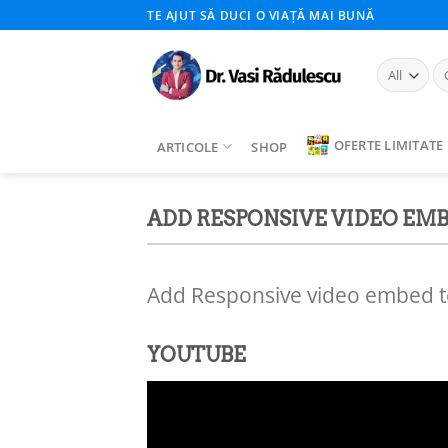
Skip
TE AJUT SĂ DUCI O VIAȚĂ MAI BUNĂ
to
content
Ca
du
OFERTE LIMITATE
ARTICOLE
SHOP
ADD RESPONSIVE VIDEO EM
Add Responsive video embed to 
YOUTUBE