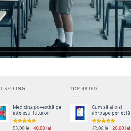
T SELLING
TOP RATED
Medicina povestită pe
Cum să ai o zi
înțelesul tuturor
aproape perfectă
Prețul
Prețul
Prețul
59,00
lei
40,00
lei
42,00
lei
20,00
lei
Evaluat la
Evaluat la