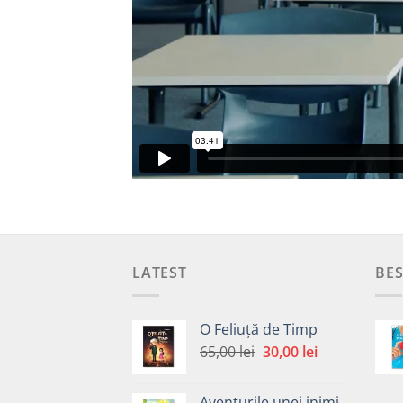
LATEST
BES
O Feliuță de Timp
Prețul
Prețul
65,00
lei
30,00
lei
inițial
curent
a
este:
Aventurile unei inimi