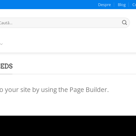
Despre
Blog
C
ută
pă:
BEDS
your site by using the Page Builder.