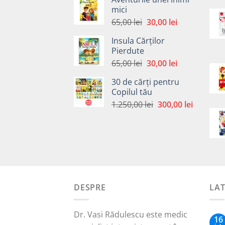
fost:
30,00 lei.
mici
65,00 lei.
Prețul
Prețul
65,00
lei
30,00
lei
inițial
curent
Insula Cărților
a
este:
Pierdute
fost:
30,00 lei.
Prețul
Prețul
65,00
lei
30,00
lei
65,00 lei.
inițial
curent
30 de cărți pentru
a
este:
Copilul tău
fost:
30,00 lei.
Prețul
Prețul
1.250,00
lei
300,00
lei
65,00 lei.
inițial
curent
a
este:
fost:
300,00 le
1.250,00 lei.
DESPRE
LA
Dr. Vasi Rădulescu este medic
16