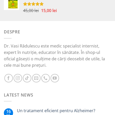
fost:
35,00 lei.
59,00 lei.
Prețul
Prețul
45,00
lei
15,00
lei
Evaluat la
5.00
din 5
inițial
curent
a
este:
fost:
15,00 lei.
DESPRE
45,00 lei.
Dr. Vasi Rădulescu este medic specialist internist,
expert în nutriție, educator în sănătate. În shop-ul
oficial găsești o mulțime de cărți deosebit de utile, la
cele mai bune prețuri.
LATEST NEWS
Un tratament eficient pentru Alzheimer?
16
iul.