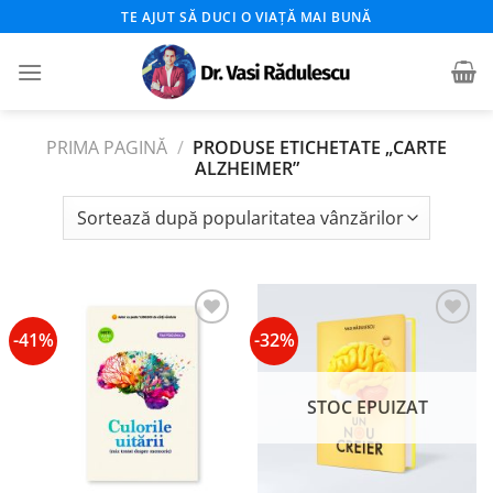
Skip
TE AJUT SĂ DUCI O VIAȚĂ MAI BUNĂ
to
content
PRIMA PAGINĂ
/
PRODUSE ETICHETATE „CARTE
ALZHEIMER”
-41%
-32%
Add to
Add to
wishlist
wishlist
STOC EPUIZAT