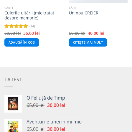
CĂRȚI
CĂRȚI
Culorile uitării (mic tratat
Un nou CREIER
despre memorie)
(14)
Prețul
Prețul
Prețul
Prețul
59,00
lei
35,00
lei
59,00
lei
40,00
lei
Evaluat la
inițial
curent
inițial
curent
4.93
din 5
a
este:
a
este:
ADAUGĂ ÎN COȘ
CITEȘTE MAI MULT
fost:
35,00 lei.
fost:
40,00 lei.
59,00 lei.
59,00 lei.
LATEST
O Feliuță de Timp
Prețul
Prețul
65,00
lei
30,00
lei
inițial
curent
a
este:
Aventurile unei inimi mici
fost:
30,00 lei.
Prețul
Prețul
65,00
lei
30,00
lei
65,00 lei.