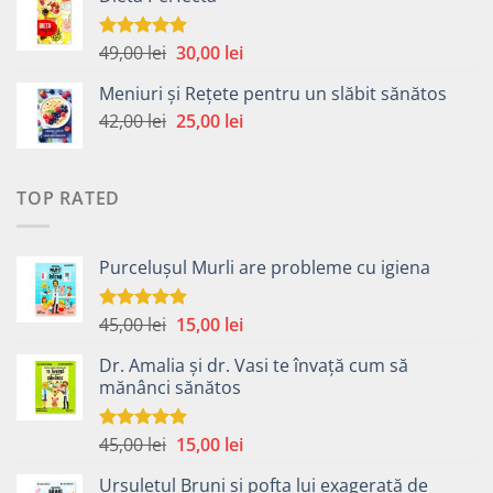
a
este:
fost:
40,00 lei.
49,00 lei.
Prețul
Prețul
49,00
lei
30,00
lei
Evaluat la
5.00
din 5
inițial
curent
Meniuri și Rețete pentru un slăbit sănătos
a
este:
Prețul
Prețul
42,00
lei
fost:
25,00
lei
30,00 lei.
inițial
curent
49,00 lei.
a
este:
fost:
25,00 lei.
TOP RATED
42,00 lei.
Purcelușul Murli are probleme cu igiena
Prețul
Prețul
45,00
lei
15,00
lei
Evaluat la
5.00
din 5
inițial
curent
Dr. Amalia și dr. Vasi te învață cum să
a
este:
mănânci sănătos
fost:
15,00 lei.
45,00 lei.
Prețul
Prețul
45,00
lei
15,00
lei
Evaluat la
5.00
din 5
inițial
curent
Ursulețul Bruni și pofta lui exagerată de
a
este: