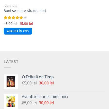
CARTI COPII
Buni se simte rău (de dor)
(6)
Prețul
Prețul
45,00
lei
15,00
lei
Evaluat la
inițial
curent
4.83
din 5
a
este:
ADAUGĂ ÎN COȘ
fost:
15,00 lei.
45,00 lei.
LATEST
O Feliuță de Timp
Prețul
Prețul
65,00
lei
30,00
lei
inițial
curent
a
este:
Aventurile unei inimi mici
fost:
30,00 lei.
Prețul
Prețul
65,00
lei
30,00
lei
65,00 lei.
inițial
curent