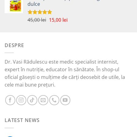
dulce
fost:
15,00 lei.
45,00 lei.
Prețul
Prețul
45,00
lei
15,00
lei
Evaluat la
5.00
din 5
inițial
curent
a
este:
fost:
15,00 lei.
DESPRE
45,00 lei.
Dr. Vasi Rădulescu este medic specialist internist,
expert în nutriție, educator în sănătate. În shop-ul
oficial găsești o mulțime de cărți deosebit de utile, la
cele mai bune prețuri.
LATEST NEWS