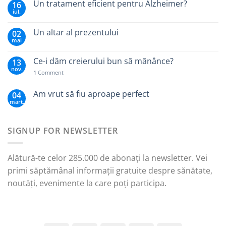
Un tratament eficient pentru Alzheimer?
16
iul.
Un altar al prezentului
02
mai
Ce-i dăm creierului bun să mănânce?
13
nov.
1
Comment
Am vrut să fiu aproape perfect
04
mart.
SIGNUP FOR NEWSLETTER
Alătură-te celor 285.000 de abonați la newsletter. Vei
primi săptămânal informații gratuite despre sănătate,
noutăți, evenimente la care poți participa.