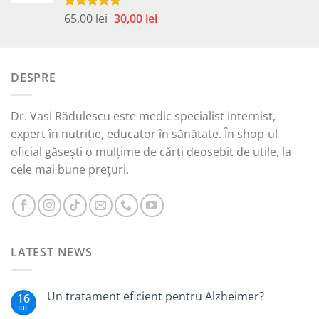
Prețul
Prețul
65,00
lei
30,00
lei
Evaluat la
5.00
din 5
inițial
curent
a
este:
fost:
30,00 lei.
DESPRE
65,00 lei.
Dr. Vasi Rădulescu este medic specialist internist,
expert în nutriție, educator în sănătate. În shop-ul
oficial găsești o mulțime de cărți deosebit de utile, la
cele mai bune prețuri.
LATEST NEWS
Un tratament eficient pentru Alzheimer?
16
iul.