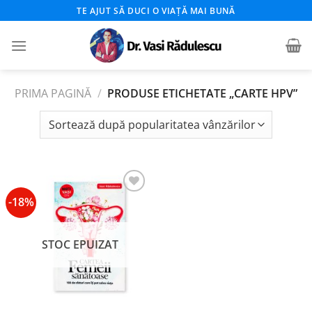
Skip
TE AJUT SĂ DUCI O VIAȚĂ MAI BUNĂ
to
content
PRIMA PAGINĂ
/
PRODUSE ETICHETATE „CARTE HPV”
-18%
Add to
wishlist
STOC EPUIZAT