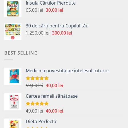
Insula Cărților Pierdute
fost:
30,00 lei.
Prețul
Prețul
65,00
lei
30,00
lei
65,00 lei.
inițial
curent
a
este:
30 de cărți pentru Copilul tău
fost:
30,00 lei.
Prețul
Prețul
1.250,00
lei
300,00
lei
65,00 lei.
inițial
curent
a
este:
fost:
300,00 lei.
BEST SELLING
1.250,00 lei.
Medicina povestită pe înțelesul tuturor
Prețul
Prețul
59,00
lei
40,00
lei
Evaluat la
4.99
din 5
inițial
curent
Cartea femeii sănătoase
a
este:
fost:
40,00 lei.
59,00 lei.
Prețul
Prețul
49,00
lei
40,00
lei
Evaluat la
5.00
din 5
inițial
curent
Dieta Perfectă
a
este: