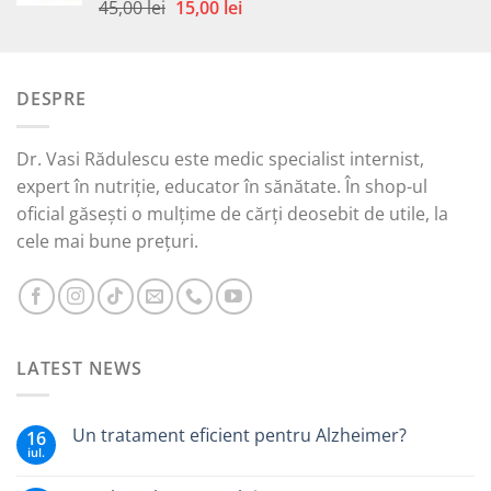
59,00 lei.
Prețul
Prețul
45,00
lei
15,00
lei
Evaluat la
5.00
din 5
inițial
curent
a
este:
fost:
15,00 lei.
DESPRE
45,00 lei.
Dr. Vasi Rădulescu este medic specialist internist,
expert în nutriție, educator în sănătate. În shop-ul
oficial găsești o mulțime de cărți deosebit de utile, la
cele mai bune prețuri.
LATEST NEWS
Un tratament eficient pentru Alzheimer?
16
iul.