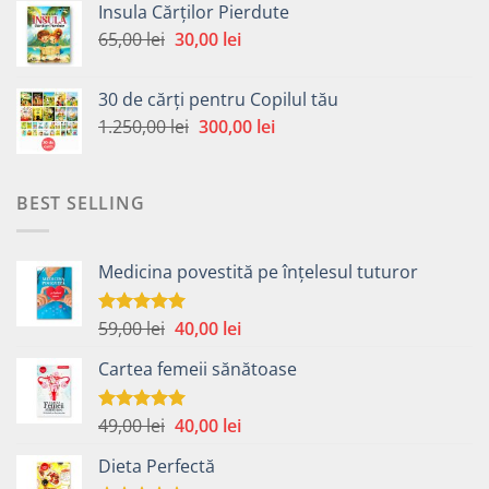
Insula Cărților Pierdute
fost:
30,00 lei.
Prețul
Prețul
65,00
lei
30,00
lei
65,00 lei.
inițial
curent
a
este:
30 de cărți pentru Copilul tău
fost:
30,00 lei.
Prețul
Prețul
1.250,00
lei
300,00
lei
65,00 lei.
inițial
curent
a
este:
fost:
300,00 lei.
BEST SELLING
1.250,00 lei.
Medicina povestită pe înțelesul tuturor
Prețul
Prețul
59,00
lei
40,00
lei
Evaluat la
4.99
din 5
inițial
curent
Cartea femeii sănătoase
a
este:
fost:
40,00 lei.
59,00 lei.
Prețul
Prețul
49,00
lei
40,00
lei
Evaluat la
5.00
din 5
inițial
curent
Dieta Perfectă
a
este: