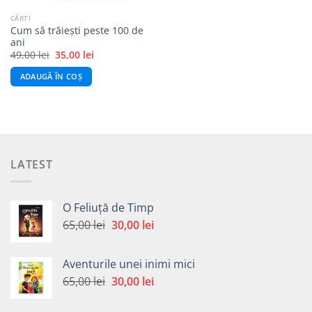
CĂRȚI
Cum să trăiești peste 100 de
ani
Prețul
Prețul
49,00
lei
35,00
lei
inițial
curent
a
este:
ADAUGĂ ÎN COȘ
fost:
35,00 lei.
49,00 lei.
LATEST
O Feliuță de Timp
Prețul
Prețul
65,00
lei
30,00
lei
inițial
curent
a
este:
Aventurile unei inimi mici
fost:
30,00 lei.
Prețul
Prețul
65,00
lei
30,00
lei
65,00 lei.
inițial
curent
a
este: