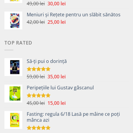
49,00 lei.
Prețul
Prețul
49,00
lei
30,00
lei
Evaluat la
5.00
din 5
inițial
curent
Meniuri și Rețete pentru un slăbit sănătos
a
este:
Prețul
Prețul
42,00
lei
fost:
25,00
lei
30,00 lei.
inițial
curent
49,00 lei.
a
este:
fost:
25,00 lei.
TOP RATED
42,00 lei.
Să-ți pui o dorință
Prețul
Prețul
59,00
lei
35,00
lei
Evaluat la
5.00
din 5
inițial
curent
Peripețiile lui Gustav gâscanul
a
este:
fost:
35,00 lei.
59,00 lei.
Prețul
Prețul
45,00
lei
15,00
lei
Evaluat la
5.00
din 5
inițial
curent
Fasting: regula 6/18 Lasă pe mâine ce poți
a
este:
mânca azi
fost:
15,00 lei.
45,00 lei.