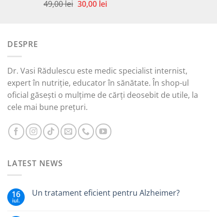
Prețul
Prețul
49,00
lei
30,00
lei
Evaluat la
5.00
din 5
inițial
curent
a
este:
fost:
30,00 lei.
DESPRE
49,00 lei.
Dr. Vasi Rădulescu este medic specialist internist,
expert în nutriție, educator în sănătate. În shop-ul
oficial găsești o mulțime de cărți deosebit de utile, la
cele mai bune prețuri.
LATEST NEWS
Un tratament eficient pentru Alzheimer?
16
iul.