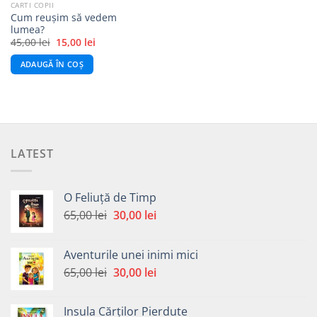
CARTI COPII
Cum reușim să vedem
lumea?
Prețul
Prețul
45,00
lei
15,00
lei
inițial
curent
a
este:
ADAUGĂ ÎN COȘ
fost:
15,00 lei.
45,00 lei.
LATEST
O Feliuță de Timp
Prețul
Prețul
65,00
lei
30,00
lei
inițial
curent
a
este:
Aventurile unei inimi mici
fost:
30,00 lei.
Prețul
Prețul
65,00
lei
30,00
lei
65,00 lei.
inițial
curent
a
este:
Insula Cărților Pierdute
fost:
30,00 lei.