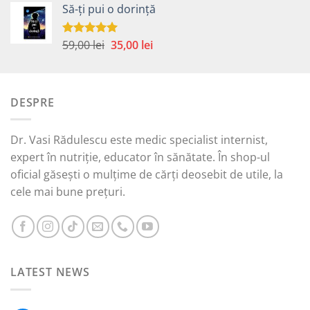
Să-ți pui o dorință
a
este:
fost:
15,00 lei.
45,00 lei.
Prețul
Prețul
59,00
lei
35,00
lei
Evaluat la
5.00
din 5
inițial
curent
a
este:
fost:
35,00 lei.
DESPRE
59,00 lei.
Dr. Vasi Rădulescu este medic specialist internist,
expert în nutriție, educator în sănătate. În shop-ul
oficial găsești o mulțime de cărți deosebit de utile, la
cele mai bune prețuri.
LATEST NEWS