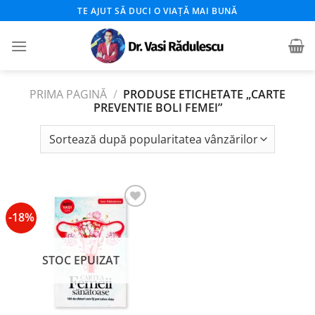
Skip
TE AJUT SĂ DUCI O VIAȚĂ MAI BUNĂ
to
content
PRIMA PAGINĂ
/
PRODUSE ETICHETATE „CARTE
PREVENTIE BOLI FEMEI”
-18%
Add to
wishlist
STOC EPUIZAT