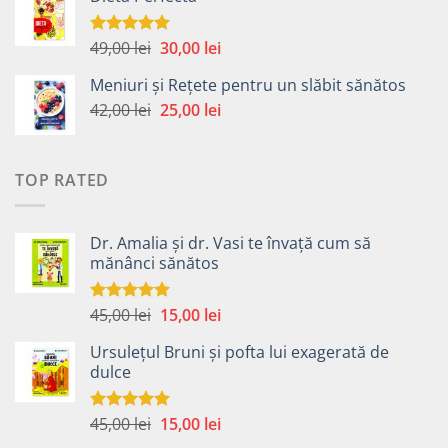
a
este:
fost:
40,00 lei.
49,00 lei.
Prețul
Prețul
49,00
lei
30,00
lei
Evaluat la
5.00
din 5
inițial
curent
Meniuri și Rețete pentru un slăbit sănătos
a
este:
Prețul
Prețul
42,00
lei
fost:
25,00
lei
30,00 lei.
inițial
curent
49,00 lei.
a
este:
fost:
25,00 lei.
TOP RATED
42,00 lei.
Dr. Amalia și dr. Vasi te învață cum să
mănânci sănătos
Prețul
Prețul
45,00
lei
15,00
lei
Evaluat la
5.00
din 5
inițial
curent
Ursulețul Bruni și pofta lui exagerată de
a
este:
dulce
fost:
15,00 lei.
45,00 lei.
Prețul
Prețul
45,00
lei
15,00
lei
Evaluat la
5.00
din 5
inițial
curent