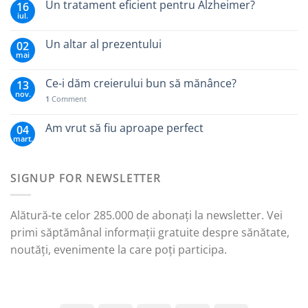
Un tratament eficient pentru Alzheimer?
16
iul.
Un altar al prezentului
02
mai
Ce-i dăm creierului bun să mănânce?
13
nov.
1
Comment
Am vrut să fiu aproape perfect
04
mart.
SIGNUP FOR NEWSLETTER
Alătură-te celor 285.000 de abonați la newsletter. Vei
primi săptămânal informații gratuite despre sănătate,
noutăți, evenimente la care poți participa.