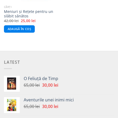
CĂRȚI
Meniuri și Rețete pentru un
slăbit sănătos
Prețul
Prețul
42,00
lei
25,00
lei
inițial
curent
a
este:
ADAUGĂ ÎN COȘ
fost:
25,00 lei.
42,00 lei.
LATEST
O Feliuță de Timp
Prețul
Prețul
65,00
lei
30,00
lei
inițial
curent
a
este:
Aventurile unei inimi mici
fost:
30,00 lei.
Prețul
Prețul
65,00
lei
30,00
lei
65,00 lei.
inițial
curent
a
este: