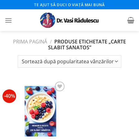
Skip
TE AJUT SĂ DUCI O VIAȚĂ MAI BUNĂ
to
content
PRIMA PAGINĂ
/
PRODUSE ETICHETATE „CARTE
SLABIT SANATOS”
-40%
Add to
wishlist