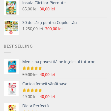
Insula Cărților Pierdute
fost:
30,00 lei.
Prețul
Prețul
65,00
lei
30,00
lei
65,00 lei.
inițial
curent
a
este:
30 de cărți pentru Copilul tău
fost:
30,00 lei.
Prețul
Prețul
1.250,00
lei
300,00
lei
65,00 lei.
inițial
curent
a
este:
fost:
300,00 lei.
BEST SELLING
1.250,00 lei.
Medicina povestită pe înțelesul tuturor
Prețul
Prețul
59,00
lei
40,00
lei
Evaluat la
4.99
din 5
inițial
curent
Cartea femeii sănătoase
a
este:
fost:
40,00 lei.
59,00 lei.
Prețul
Prețul
49,00
lei
40,00
lei
Evaluat la
5.00
din 5
inițial
curent
Dieta Perfectă
a
este: