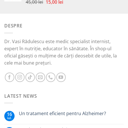
59,00 lei.
Prețul
Prețul
45,00
lei
15,00
lei
Evaluat la
5.00
din 5
inițial
curent
a
este:
fost:
15,00 lei.
DESPRE
45,00 lei.
Dr. Vasi Rădulescu este medic specialist internist,
expert în nutriție, educator în sănătate. În shop-ul
oficial găsești o mulțime de cărți deosebit de utile, la
cele mai bune prețuri.
LATEST NEWS
Un tratament eficient pentru Alzheimer?
16
iul.