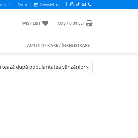
ontact
Shop
Newsletter
WISHLIST
COȘ /
0,00
LEI
AUTENTIFICARE / ÎNREGISTRARE