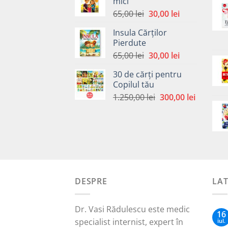
mici
65,00 lei.
Prețul
Prețul
65,00
lei
30,00
lei
inițial
curent
Insula Cărților
a
este:
Pierdute
fost:
30,00 lei.
Prețul
Prețul
65,00
lei
30,00
lei
65,00 lei.
inițial
curent
30 de cărți pentru
a
este:
Copilul tău
fost:
30,00 lei.
Prețul
Prețul
1.250,00
lei
300,00
lei
65,00 lei.
inițial
curent
a
este:
fost:
300,00 le
1.250,00 lei.
DESPRE
LA
Dr. Vasi Rădulescu este medic
16
specialist internist, expert în
iul.