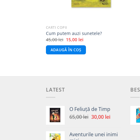
CARTI COPII
Cum putem auzi sunetele?
Prețul
Prețul
45,00
lei
15,00
lei
inițial
curent
a
este:
ADAUGĂ ÎN COȘ
fost:
15,00 lei.
45,00 lei.
LATEST
BES
O Feliuță de Timp
Prețul
Prețul
65,00
lei
30,00
lei
inițial
curent
a
este:
Aventurile unei inimi
fost:
30,00 lei.