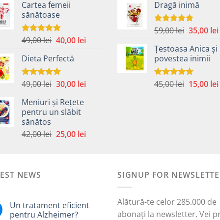
Cartea femeii
Dragă inimă
a
este:
a
sănătoase
fost:
40,00 lei.
fost:
59,00 lei.
45,00 lei.
Prețul
59,00
lei
35,00
lei
Evaluat la
5.00
din 5
Prețul
Prețul
49,00
lei
40,00
lei
inițial
Evaluat la
5.00
din 5
Țestoasa Anica și
inițial
curent
a
Dieta Perfectă
povestea inimii
a
este:
fost:
fost:
40,00 lei.
59,00 lei.
49,00 lei.
Prețul
Prețul
Prețul
49,00
lei
30,00
lei
45,00
lei
15,00
lei
Evaluat la
Evaluat la
5.00
din 5
5.00
din 5
inițial
curent
inițial
Meniuri și Rețete
a
este:
a
pentru un slăbit
fost:
30,00 lei.
fost:
sănătos
i.
49,00 lei.
45,00 lei.
Prețul
Prețul
42,00
lei
25,00
lei
inițial
curent
a
este:
fost:
25,00 lei.
TEST NEWS
42,00 lei.
SIGNUP FOR NEWSLETTE
Alătură-te celor 285.000 de
Un tratament eficient
abonați la newsletter. Vei p
pentru Alzheimer?