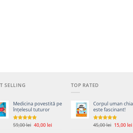
T SELLING
TOP RATED
Medicina povestită pe
Corpul uman chia
înțelesul tuturor
este fascinant!
Prețul
Prețul
Prețul
59,00
lei
40,00
lei
45,00
lei
15,00
lei
Evaluat la
Evaluat la
4.99
din 5
5.00
din 5
inițial
curent
inițial