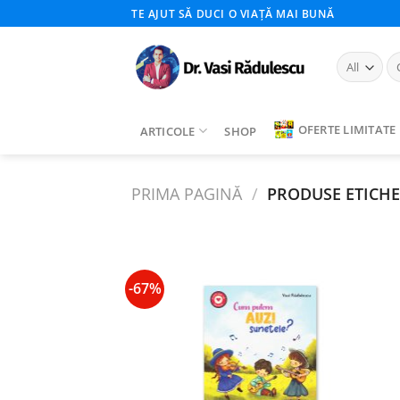
Skip
TE AJUT SĂ DUCI O VIAȚĂ MAI BUNĂ
to
content
Ca
du
OFERTE LIMITATE
ARTICOLE
SHOP
PRIMA PAGINĂ
/
PRODUSE ETICHE
-67%
Add to
wishlist