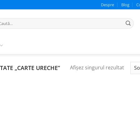
Despre
Blog
C
ută
pă:
TATE „CARTE URECHE”
Afișez singurul rezultat