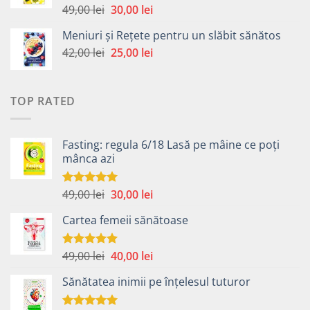
49,00 lei.
Prețul
Prețul
49,00
lei
30,00
lei
Evaluat la
5.00
din 5
inițial
curent
Meniuri și Rețete pentru un slăbit sănătos
a
este:
Prețul
Prețul
42,00
lei
fost:
25,00
lei
30,00 lei.
inițial
curent
49,00 lei.
a
este:
fost:
25,00 lei.
TOP RATED
42,00 lei.
Fasting: regula 6/18 Lasă pe mâine ce poți
mânca azi
Prețul
Prețul
49,00
lei
30,00
lei
Evaluat la
5.00
din 5
inițial
curent
Cartea femeii sănătoase
a
este:
fost:
30,00 lei.
49,00 lei.
Prețul
Prețul
49,00
lei
40,00
lei
Evaluat la
5.00
din 5
inițial
curent
Sănătatea inimii pe înțelesul tuturor
a
este:
fost:
40,00 lei.