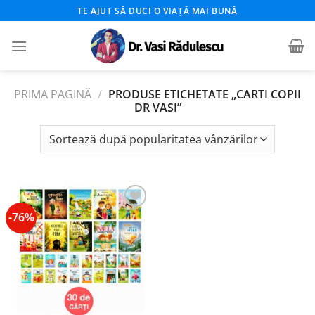
Skip
TE AJUT SĂ DUCI O VIAȚĂ MAI BUNĂ
to
content
PRIMA PAGINĂ
/
PRODUSE ETICHETATE „CARTI COPII
DR VASI”
-76%
Add to
wishlist