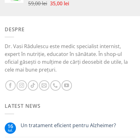
49,00 lei.
Prețul
Prețul
59,00
lei
35,00
lei
Evaluat la
5.00
din 5
inițial
curent
a
este:
fost:
35,00 lei.
DESPRE
59,00 lei.
Dr. Vasi Rădulescu este medic specialist internist,
expert în nutriție, educator în sănătate. În shop-ul
oficial găsești o mulțime de cărți deosebit de utile, la
cele mai bune prețuri.
LATEST NEWS
Un tratament eficient pentru Alzheimer?
16
iul.