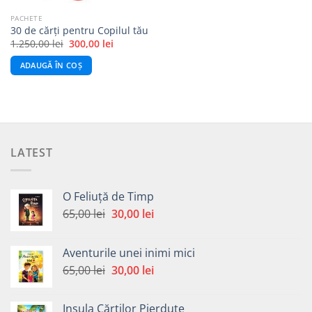
PACHETE
30 de cărți pentru Copilul tău
Prețul
Prețul
1.250,00
lei
300,00
lei
inițial
curent
a
este:
ADAUGĂ ÎN COȘ
fost:
300,00 lei.
1.250,00 lei.
LATEST
O Feliuță de Timp
Prețul
Prețul
65,00
lei
30,00
lei
inițial
curent
a
este:
Aventurile unei inimi mici
fost:
30,00 lei.
Prețul
Prețul
65,00
lei
30,00
lei
65,00 lei.
inițial
curent
a
este:
Insula Cărților Pierdute