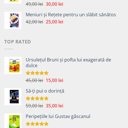
49,00 lei.
Prețul
Prețul
49,00
lei
30,00
lei
Evaluat la
5.00
din 5
inițial
curent
Meniuri și Rețete pentru un slăbit sănătos
a
este:
Prețul
Prețul
42,00
lei
fost:
25,00
lei
30,00 lei.
inițial
curent
49,00 lei.
a
este:
fost:
25,00 lei.
TOP RATED
42,00 lei.
Ursulețul Bruni și pofta lui exagerată de
dulce
Prețul
Prețul
45,00
lei
15,00
lei
Evaluat la
5.00
din 5
inițial
curent
Să-ți pui o dorință
a
este:
fost:
15,00 lei.
45,00 lei.
Prețul
Prețul
59,00
lei
35,00
lei
Evaluat la
5.00
din 5
inițial
curent
Peripețiile lui Gustav gâscanul
a
este:
fost:
35,00 lei.