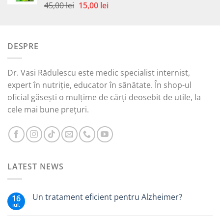
59,00 lei.
Prețul
Prețul
45,00
lei
15,00
lei
Evaluat la
5.00
din 5
inițial
curent
a
este:
fost:
15,00 lei.
DESPRE
45,00 lei.
Dr. Vasi Rădulescu este medic specialist internist,
expert în nutriție, educator în sănătate. În shop-ul
oficial găsești o mulțime de cărți deosebit de utile, la
cele mai bune prețuri.
LATEST NEWS
Un tratament eficient pentru Alzheimer?
16
iul.