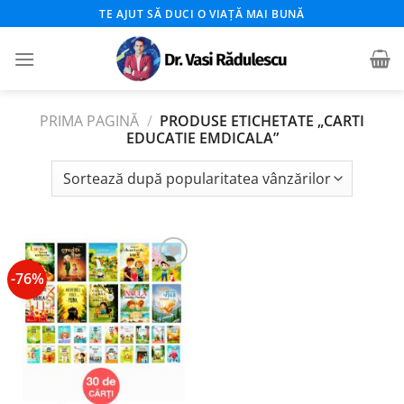
Skip
TE AJUT SĂ DUCI O VIAȚĂ MAI BUNĂ
to
content
PRIMA PAGINĂ
/
PRODUSE ETICHETATE „CARTI
EDUCATIE EMDICALA”
-76%
Add to
wishlist