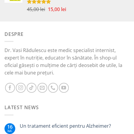
45,00 lei.
Prețul
Prețul
45,00
lei
15,00
lei
Evaluat la
5.00
din 5
inițial
curent
a
este:
fost:
15,00 lei.
DESPRE
45,00 lei.
Dr. Vasi Rădulescu este medic specialist internist,
expert în nutriție, educator în sănătate. În shop-ul
oficial găsești o mulțime de cărți deosebit de utile, la
cele mai bune prețuri.
LATEST NEWS
Un tratament eficient pentru Alzheimer?
16
iul.