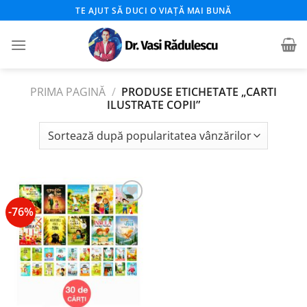
Skip
TE AJUT SĂ DUCI O VIAȚĂ MAI BUNĂ
to
content
PRIMA PAGINĂ
/
PRODUSE ETICHETATE „CARTI
ILUSTRATE COPII”
-76%
Add to
wishlist