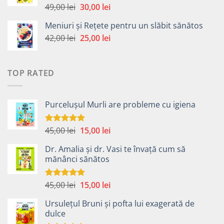
49,00 lei.
Prețul
Prețul
49,00
lei
30,00
lei
Evaluat la
5.00
din 5
inițial
curent
Meniuri și Rețete pentru un slăbit sănătos
a
este:
Prețul
Prețul
42,00
lei
fost:
25,00
lei
30,00 lei.
inițial
curent
49,00 lei.
a
este:
fost:
25,00 lei.
TOP RATED
42,00 lei.
Purcelușul Murli are probleme cu igiena
Prețul
Prețul
45,00
lei
15,00
lei
Evaluat la
5.00
din 5
inițial
curent
Dr. Amalia și dr. Vasi te învață cum să
a
este:
mănânci sănătos
fost:
15,00 lei.
45,00 lei.
Prețul
Prețul
45,00
lei
15,00
lei
Evaluat la
5.00
din 5
inițial
curent
Ursulețul Bruni și pofta lui exagerată de
a
este:
dulce
fost:
15,00 lei.