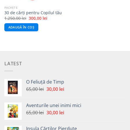
PACHETE
30 de cărți pentru Copilul tău
Prețul
Prețul
1.250,00
lei
300,00
lei
inițial
curent
a
este:
ADAUGĂ ÎN COȘ
fost:
300,00 lei.
1.250,00 lei.
LATEST
O Feliuță de Timp
Prețul
Prețul
65,00
lei
30,00
lei
inițial
curent
a
este:
Aventurile unei inimi mici
fost:
30,00 lei.
Prețul
Prețul
65,00
lei
30,00
lei
65,00 lei.
inițial
curent
a
este:
Insula Cărților Pierdute