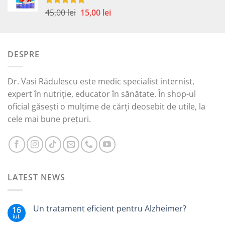
59,00 lei.
Prețul
Prețul
45,00
lei
15,00
lei
Evaluat la
5.00
din 5
inițial
curent
a
este:
fost:
15,00 lei.
DESPRE
45,00 lei.
Dr. Vasi Rădulescu este medic specialist internist,
expert în nutriție, educator în sănătate. În shop-ul
oficial găsești o mulțime de cărți deosebit de utile, la
cele mai bune prețuri.
LATEST NEWS
Un tratament eficient pentru Alzheimer?
16
iul.