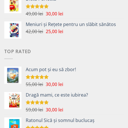
a
este:
fost:
40,00 lei.
49,00 lei.
Prețul
Prețul
49,00
lei
30,00
lei
Evaluat la
5.00
din 5
inițial
curent
Meniuri și Rețete pentru un slăbit sănătos
a
este:
Prețul
Prețul
42,00
lei
fost:
25,00
lei
30,00 lei.
inițial
curent
49,00 lei.
a
este:
fost:
25,00 lei.
TOP RATED
42,00 lei.
Acum pot și eu să zbor!
Prețul
Prețul
55,00
lei
30,00
lei
Evaluat la
5.00
din 5
inițial
curent
Dragă mami, ce este iubirea?
a
este:
fost:
30,00 lei.
55,00 lei.
Prețul
Prețul
59,00
lei
30,00
lei
Evaluat la
5.00
din 5
inițial
curent
Ratonul Sică și somnul buclucaș
a
este:
fost:
30,00 lei.