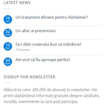
LATEST NEWS
Un tratament eficient pentru Alzheimer?
16
iul.
Un altar al prezentului
02
mai
Ce-i dăm creierului bun să mănânce?
13
nov.
1
Comment
Am vrut să fiu aproape perfect
04
mart.
SIGNUP FOR NEWSLETTER
Alătură-te celor 285.000 de abonați la newsletter. Vei
primi săptămânal informații gratuite despre sănătate,
noutăți, evenimente la care poți participa.