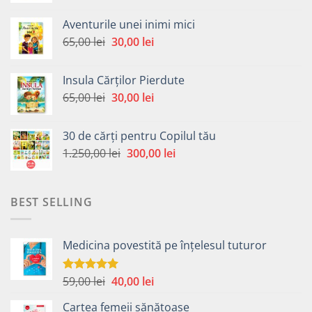
a
este:
Aventurile unei inimi mici
fost:
30,00 lei.
Prețul
Prețul
65,00
lei
30,00
lei
65,00 lei.
inițial
curent
a
este:
Insula Cărților Pierdute
fost:
30,00 lei.
Prețul
Prețul
65,00
lei
30,00
lei
65,00 lei.
inițial
curent
a
este:
30 de cărți pentru Copilul tău
fost:
30,00 lei.
Prețul
Prețul
1.250,00
lei
300,00
lei
65,00 lei.
inițial
curent
a
este:
fost:
300,00 lei.
BEST SELLING
1.250,00 lei.
Medicina povestită pe înțelesul tuturor
Prețul
Prețul
59,00
lei
40,00
lei
Evaluat la
4.99
din 5
inițial
curent
Cartea femeii sănătoase
a
este: