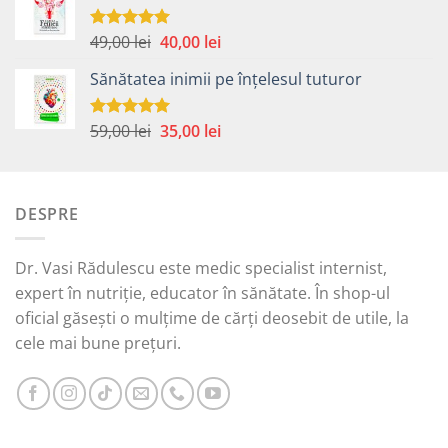
fost:
30,00 lei.
49,00 lei.
Prețul
Prețul
49,00
lei
40,00
lei
Evaluat la
5.00
din 5
inițial
curent
Sănătatea inimii pe înțelesul tuturor
a
este:
fost:
40,00 lei.
49,00 lei.
Prețul
Prețul
59,00
lei
35,00
lei
Evaluat la
5.00
din 5
inițial
curent
a
este:
fost:
35,00 lei.
DESPRE
59,00 lei.
Dr. Vasi Rădulescu este medic specialist internist,
expert în nutriție, educator în sănătate. În shop-ul
oficial găsești o mulțime de cărți deosebit de utile, la
cele mai bune prețuri.