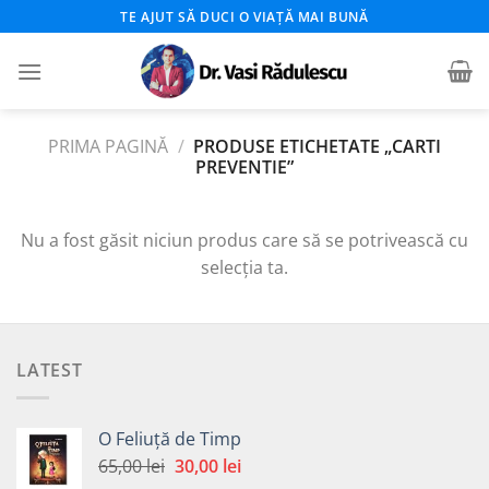
Skip
TE AJUT SĂ DUCI O VIAȚĂ MAI BUNĂ
to
content
PRIMA PAGINĂ
/
PRODUSE ETICHETATE „CARTI
PREVENTIE”
Nu a fost găsit niciun produs care să se potrivească cu
selecția ta.
LATEST
O Feliuță de Timp
Prețul
Prețul
65,00
lei
30,00
lei
inițial
curent