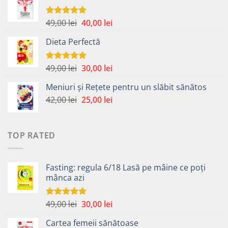
fost:
40,00 lei.
59,00 lei.
Prețul
Prețul
49,00
lei
40,00
lei
Evaluat la
5.00
din 5
inițial
curent
Dieta Perfectă
a
este:
fost:
40,00 lei.
49,00 lei.
Prețul
Prețul
49,00
lei
30,00
lei
Evaluat la
5.00
din 5
inițial
curent
Meniuri și Rețete pentru un slăbit sănătos
a
este:
Prețul
Prețul
42,00
lei
fost:
25,00
lei
30,00 lei.
inițial
curent
49,00 lei.
a
este:
fost:
25,00 lei.
TOP RATED
42,00 lei.
Fasting: regula 6/18 Lasă pe mâine ce poți
mânca azi
Prețul
Prețul
49,00
lei
30,00
lei
Evaluat la
5.00
din 5
inițial
curent
Cartea femeii sănătoase
a
este: