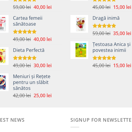
Prețul
Prețul
Prețul
59,00
lei
40,00
lei
45,00
lei
15,00
lei
Evaluat la
Evaluat la
4.99
din 5
5.00
din 5
inițial
curent
inițial
Cartea femeii
Dragă inimă
a
este:
a
sănătoase
fost:
40,00 lei.
fost:
59,00 lei.
45,00 lei.
Prețul
59,00
lei
35,00
lei
Evaluat la
5.00
din 5
Prețul
Prețul
49,00
lei
40,00
lei
inițial
Evaluat la
5.00
din 5
Țestoasa Anica și
inițial
curent
a
Dieta Perfectă
povestea inimii
a
este:
fost:
fost:
40,00 lei.
59,00 lei.
49,00 lei.
Prețul
Prețul
Prețul
49,00
lei
30,00
lei
45,00
lei
15,00
lei
Evaluat la
Evaluat la
5.00
din 5
5.00
din 5
inițial
curent
inițial
Meniuri și Rețete
a
este:
a
pentru un slăbit
fost:
30,00 lei.
fost:
sănătos
i.
49,00 lei.
45,00 lei.
Prețul
Prețul
42,00
lei
25,00
lei
inițial
curent
a
este:
fost:
25,00 lei.
TEST NEWS
42,00 lei.
SIGNUP FOR NEWSLETTE