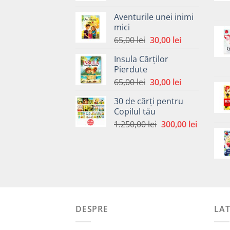
a
este:
Aventurile unei inimi
fost:
30,00 lei.
mici
65,00 lei.
Prețul
Prețul
65,00
lei
30,00
lei
inițial
curent
Insula Cărților
a
este:
Pierdute
fost:
30,00 lei.
Prețul
Prețul
65,00
lei
30,00
lei
65,00 lei.
inițial
curent
30 de cărți pentru
a
este:
Copilul tău
fost:
30,00 lei.
Prețul
Prețul
1.250,00
lei
300,00
lei
65,00 lei.
inițial
curent
a
este:
fost:
300,00 le
1.250,00 lei.
DESPRE
LA