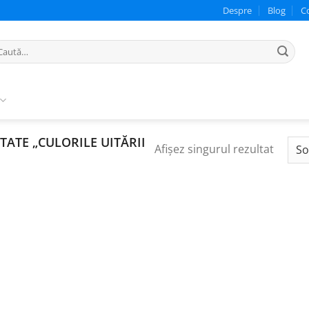
Despre
Blog
C
ută
pă:
ATE „CULORILE UITĂRII
Afișez singurul rezultat