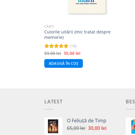
CĂRȚI
Culorile uitării (mic tratat despre
memorie)
(14)
Prețul
Prețul
59,00
lei
35,00
lei
Evaluat la
inițial
curent
4.93
din 5
a
este:
ADAUGĂ ÎN COȘ
fost:
35,00 lei.
59,00 lei.
LATEST
BES
O Feliuță de Timp
Prețul
Prețul
65,00
lei
30,00
lei
inițial
curent