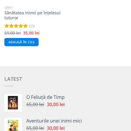
CĂRȚI
Sănătatea inimii pe înțelesul
tuturor
(23)
Prețul
Prețul
59,00
lei
35,00
lei
Evaluat la
inițial
curent
5.00
din 5
a
este:
ADAUGĂ ÎN COȘ
fost:
35,00 lei.
59,00 lei.
LATEST
O Feliuță de Timp
Prețul
Prețul
65,00
lei
30,00
lei
inițial
curent
a
este:
Aventurile unei inimi mici
fost:
30,00 lei.
Prețul
Prețul
65,00
lei
30,00
lei
65,00 lei.