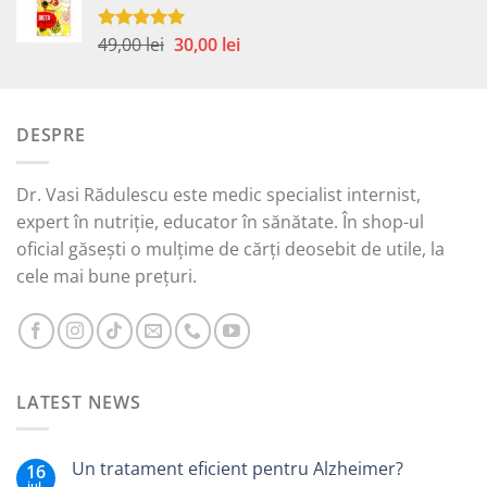
fost:
35,00 lei.
59,00 lei.
Prețul
Prețul
49,00
lei
30,00
lei
Evaluat la
5.00
din 5
inițial
curent
a
este:
fost:
30,00 lei.
DESPRE
49,00 lei.
Dr. Vasi Rădulescu este medic specialist internist,
expert în nutriție, educator în sănătate. În shop-ul
oficial găsești o mulțime de cărți deosebit de utile, la
cele mai bune prețuri.
LATEST NEWS
Un tratament eficient pentru Alzheimer?
16
iul.