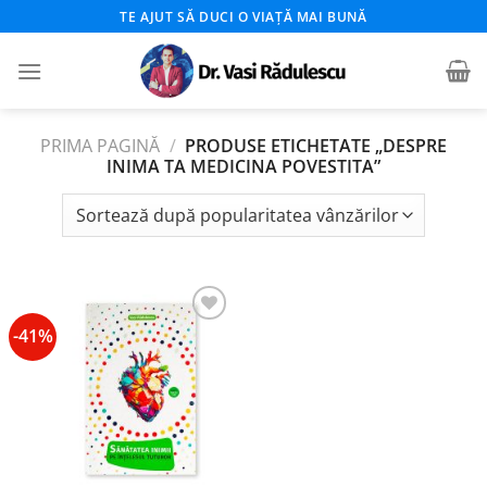
Skip
TE AJUT SĂ DUCI O VIAȚĂ MAI BUNĂ
to
content
PRIMA PAGINĂ
/
PRODUSE ETICHETATE „DESPRE
INIMA TA MEDICINA POVESTITA”
-41%
Add to
wishlist