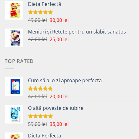
Dieta Perfectă
a
este:
fost:
40,00 lei.
49,00 lei.
Prețul
Prețul
49,00
lei
30,00
lei
Evaluat la
5.00
din 5
inițial
curent
Meniuri și Rețete pentru un slăbit sănătos
a
este:
Prețul
Prețul
42,00
lei
fost:
25,00
lei
30,00 lei.
inițial
curent
49,00 lei.
a
este:
fost:
25,00 lei.
TOP RATED
42,00 lei.
Cum să ai o zi aproape perfectă
Prețul
Prețul
42,00
lei
20,00
lei
Evaluat la
5.00
din 5
inițial
curent
O altă poveste de iubire
a
este:
fost:
20,00 lei.
42,00 lei.
Prețul
Prețul
59,00
lei
35,00
lei
Evaluat la
5.00
din 5
inițial
curent
Dieta Perfectă
a
este: