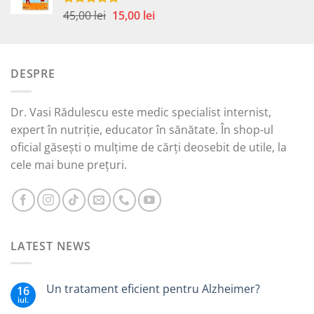
45,00 lei.
Prețul
Prețul
45,00
lei
15,00
lei
Evaluat la
5.00
din 5
inițial
curent
a
este:
fost:
15,00 lei.
DESPRE
45,00 lei.
Dr. Vasi Rădulescu este medic specialist internist,
expert în nutriție, educator în sănătate. În shop-ul
oficial găsești o mulțime de cărți deosebit de utile, la
cele mai bune prețuri.
LATEST NEWS
Un tratament eficient pentru Alzheimer?
16
iul.