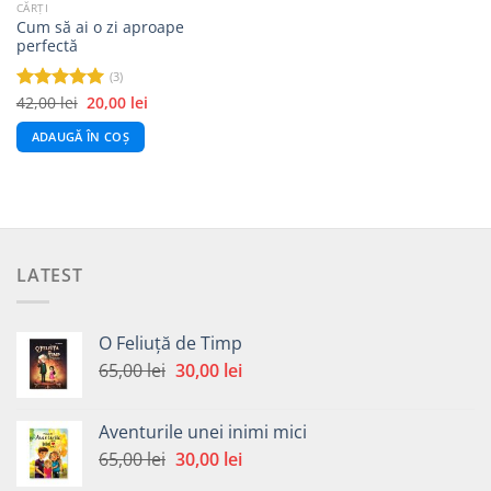
CĂRȚI
Cum să ai o zi aproape
perfectă
(3)
Prețul
Prețul
42,00
lei
20,00
lei
Evaluat la
inițial
curent
5.00
din 5
a
este:
ADAUGĂ ÎN COȘ
fost:
20,00 lei.
42,00 lei.
LATEST
O Feliuță de Timp
Prețul
Prețul
65,00
lei
30,00
lei
inițial
curent
a
este:
Aventurile unei inimi mici
fost:
30,00 lei.
Prețul
Prețul
65,00
lei
30,00
lei
65,00 lei.
inițial
curent