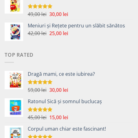
fost:
40,00 lei.
49,00 lei.
Prețul
Prețul
49,00
lei
30,00
lei
Evaluat la
5.00
din 5
inițial
curent
Meniuri și Rețete pentru un slăbit sănătos
a
este:
Prețul
Prețul
42,00
lei
fost:
25,00
lei
30,00 lei.
inițial
curent
49,00 lei.
a
este:
fost:
25,00 lei.
TOP RATED
42,00 lei.
Dragă mami, ce este iubirea?
Prețul
Prețul
59,00
lei
30,00
lei
Evaluat la
5.00
din 5
inițial
curent
Ratonul Sică și somnul buclucaș
a
este:
fost:
30,00 lei.
59,00 lei.
Prețul
Prețul
45,00
lei
15,00
lei
Evaluat la
5.00
din 5
inițial
curent
Corpul uman chiar este fascinant!
a
este:
fost:
15,00 lei.