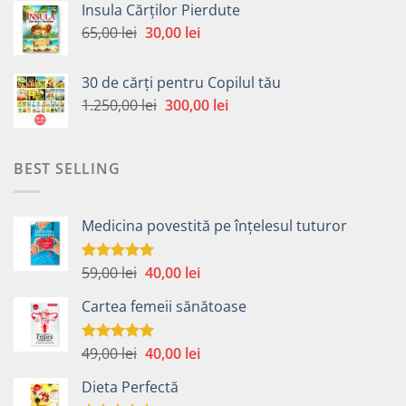
Insula Cărților Pierdute
fost:
30,00 lei.
Prețul
Prețul
65,00
lei
30,00
lei
65,00 lei.
inițial
curent
a
este:
30 de cărți pentru Copilul tău
fost:
30,00 lei.
Prețul
Prețul
1.250,00
lei
300,00
lei
65,00 lei.
inițial
curent
a
este:
fost:
300,00 lei.
BEST SELLING
1.250,00 lei.
Medicina povestită pe înțelesul tuturor
Prețul
Prețul
59,00
lei
40,00
lei
Evaluat la
4.99
din 5
inițial
curent
Cartea femeii sănătoase
a
este:
fost:
40,00 lei.
59,00 lei.
Prețul
Prețul
49,00
lei
40,00
lei
Evaluat la
5.00
din 5
inițial
curent
Dieta Perfectă
a
este: