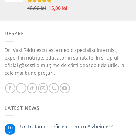
45,00 lei.
Prețul
Prețul
45,00
lei
15,00
lei
Evaluat la
5.00
din 5
inițial
curent
a
este:
fost:
15,00 lei.
DESPRE
45,00 lei.
Dr. Vasi Rădulescu este medic specialist internist,
expert în nutriție, educator în sănătate. În shop-ul
oficial găsești o mulțime de cărți deosebit de utile, la
cele mai bune prețuri.
LATEST NEWS
Un tratament eficient pentru Alzheimer?
16
iul.