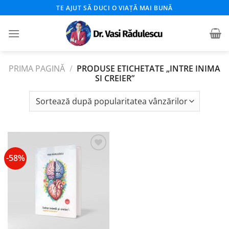
Skip
TE AJUT SĂ DUCI O VIAȚĂ MAI BUNĂ
to
content
PRIMA PAGINĂ
/
PRODUSE ETICHETATE „INTRE INIMA
SI CREIER”
-58%
Add to
wishlist