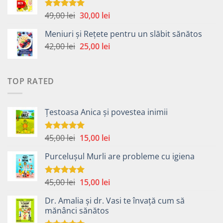
fost:
40,00 lei.
49,00 lei.
Prețul
Prețul
49,00
lei
30,00
lei
Evaluat la
5.00
din 5
inițial
curent
Meniuri și Rețete pentru un slăbit sănătos
a
este:
Prețul
Prețul
42,00
lei
fost:
25,00
lei
30,00 lei.
inițial
curent
49,00 lei.
a
este:
fost:
25,00 lei.
TOP RATED
42,00 lei.
Țestoasa Anica și povestea inimii
Prețul
Prețul
45,00
lei
15,00
lei
Evaluat la
5.00
din 5
inițial
curent
Purcelușul Murli are probleme cu igiena
a
este:
fost:
15,00 lei.
45,00 lei.
Prețul
Prețul
45,00
lei
15,00
lei
Evaluat la
5.00
din 5
inițial
curent
Dr. Amalia și dr. Vasi te învață cum să
a
este:
mănânci sănătos
fost:
15,00 lei.