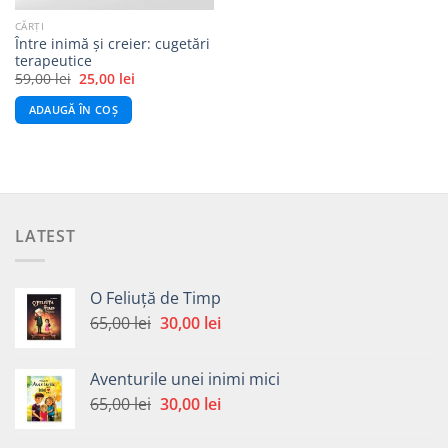
CĂRȚI
Între inimă și creier: cugetări
terapeutice
Prețul
Prețul
59,00
lei
25,00
lei
inițial
curent
a
este:
ADAUGĂ ÎN COȘ
fost:
25,00 lei.
59,00 lei.
LATEST
O Feliuță de Timp
Prețul
Prețul
65,00
lei
30,00
lei
inițial
curent
a
este:
Aventurile unei inimi mici
fost:
30,00 lei.
Prețul
Prețul
65,00
lei
30,00
lei
65,00 lei.
inițial
curent
a
este: