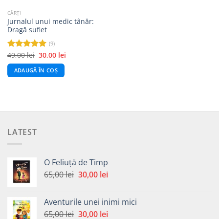
CĂRȚI
Jurnalul unui medic tânăr:
Dragă suflet
(9)
Prețul
Prețul
49,00
lei
30,00
lei
Evaluat la
inițial
curent
5.00
din 5
a
este:
ADAUGĂ ÎN COȘ
fost:
30,00 lei.
49,00 lei.
LATEST
O Feliuță de Timp
Prețul
Prețul
65,00
lei
30,00
lei
inițial
curent
a
este:
Aventurile unei inimi mici
fost:
30,00 lei.
Prețul
Prețul
65,00
lei
30,00
lei
65,00 lei.