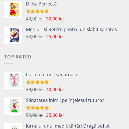
Dieta Perfectă
a
este:
fost:
40,00 lei.
49,00 lei.
Prețul
Prețul
49,00
lei
30,00
lei
Evaluat la
5.00
din 5
inițial
curent
Meniuri și Rețete pentru un slăbit sănătos
a
este:
Prețul
Prețul
42,00
lei
fost:
25,00
lei
30,00 lei.
inițial
curent
49,00 lei.
a
este:
fost:
25,00 lei.
TOP RATED
42,00 lei.
Cartea femeii sănătoase
Prețul
Prețul
49,00
lei
40,00
lei
Evaluat la
5.00
din 5
inițial
curent
Sănătatea inimii pe înțelesul tuturor
a
este:
fost:
40,00 lei.
49,00 lei.
Prețul
Prețul
59,00
lei
35,00
lei
Evaluat la
5.00
din 5
inițial
curent
Jurnalul unui medic tânăr: Dragă suflet
a
este: