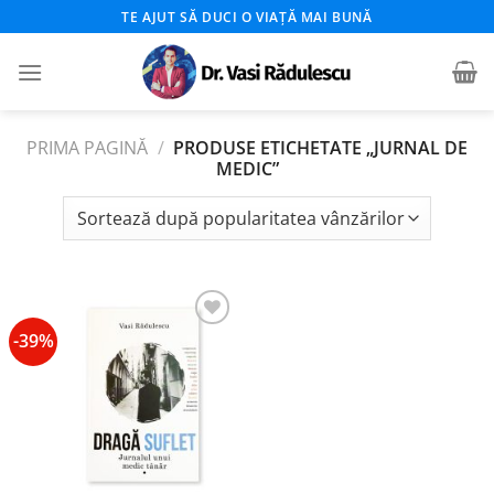
Skip
TE AJUT SĂ DUCI O VIAȚĂ MAI BUNĂ
to
content
PRIMA PAGINĂ
/
PRODUSE ETICHETATE „JURNAL DE
MEDIC”
-39%
Add to
wishlist