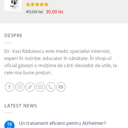
fost:
35,00 lei.
59,00 lei.
Prețul
Prețul
49,00
lei
30,00
lei
Evaluat la
5.00
din 5
inițial
curent
a
este:
fost:
30,00 lei.
DESPRE
49,00 lei.
Dr. Vasi Rădulescu este medic specialist internist,
expert în nutriție, educator în sănătate. În shop-ul
oficial găsești o mulțime de cărți deosebit de utile, la
cele mai bune prețuri.
LATEST NEWS
Un tratament eficient pentru Alzheimer?
16
iul.