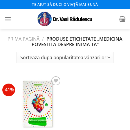
Skip
TE AJUT SĂ DUCI O VIAȚĂ MAI BUNĂ
to
content
PRIMA PAGINĂ
/
PRODUSE ETICHETATE „MEDICINA
POVESTITA DESPRE INIMA TA”
-41%
Add to
wishlist