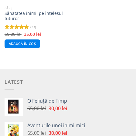
CĂRȚI
Sănătatea inimii pe înțelesul
tuturor
(23)
Prețul
Prețul
59,00
lei
35,00
lei
Evaluat la
inițial
curent
5.00
din 5
a
este:
ADAUGĂ ÎN COȘ
fost:
35,00 lei.
59,00 lei.
LATEST
O Feliuță de Timp
Prețul
Prețul
65,00
lei
30,00
lei
inițial
curent
a
este:
Aventurile unei inimi mici
fost:
30,00 lei.
Prețul
Prețul
65,00
lei
30,00
lei
65,00 lei.