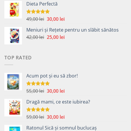
Dieta Perfectă
a
este:
fost:
40,00 lei.
49,00 lei.
Prețul
Prețul
49,00
lei
30,00
lei
Evaluat la
5.00
din 5
inițial
curent
Meniuri și Rețete pentru un slăbit sănătos
a
este:
Prețul
Prețul
42,00
lei
fost:
25,00
lei
30,00 lei.
inițial
curent
49,00 lei.
a
este:
fost:
25,00 lei.
TOP RATED
42,00 lei.
Acum pot și eu să zbor!
Prețul
Prețul
55,00
lei
30,00
lei
Evaluat la
5.00
din 5
inițial
curent
Dragă mami, ce este iubirea?
a
este:
fost:
30,00 lei.
55,00 lei.
Prețul
Prețul
59,00
lei
30,00
lei
Evaluat la
5.00
din 5
inițial
curent
Ratonul Sică și somnul buclucaș
a
este: