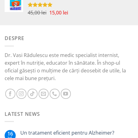
fost:
30,00 lei.
59,00 lei.
Prețul
Prețul
45,00
lei
15,00
lei
Evaluat la
5.00
din 5
inițial
curent
a
este:
fost:
15,00 lei.
DESPRE
45,00 lei.
Dr. Vasi Rădulescu este medic specialist internist,
expert în nutriție, educator în sănătate. În shop-ul
oficial găsești o mulțime de cărți deosebit de utile, la
cele mai bune prețuri.
LATEST NEWS
Un tratament eficient pentru Alzheimer?
16
iul.