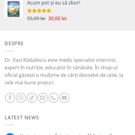
Acum pot și eu să zbor!
a
este:
fost:
30,00 lei.
65,00 lei.
Prețul
Prețul
55,00
lei
30,00
lei
Evaluat la
5.00
din 5
inițial
curent
a
este:
fost:
30,00 lei.
DESPRE
55,00 lei.
Dr. Vasi Rădulescu este medic specialist internist,
expert în nutriție, educator în sănătate. În shop-ul
oficial găsești o mulțime de cărți deosebit de utile, la
cele mai bune prețuri.
LATEST NEWS