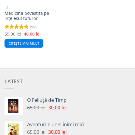
CĂRȚI
Medicina povestită pe
înțelesul tuturor
(565)
Prețul
Prețul
59,00
lei
40,00
lei
Evaluat la
inițial
curent
4.99
din 5
a
este:
CITEȘTE MAI MULT
fost:
40,00 lei.
59,00 lei.
LATEST
O Feliuță de Timp
Prețul
Prețul
65,00
lei
30,00
lei
inițial
curent
a
este:
Aventurile unei inimi mici
fost:
30,00 lei.
Prețul
Prețul
65,00
lei
30,00
lei
65,00 lei.