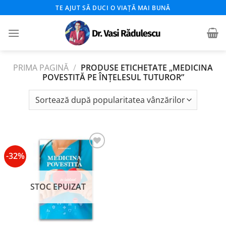
Skip
TE AJUT SĂ DUCI O VIAȚĂ MAI BUNĂ
to
content
PRIMA PAGINĂ
/
PRODUSE ETICHETATE „MEDICINA
POVESTITĂ PE ÎNȚELESUL TUTUROR”
-32%
Add to
wishlist
STOC EPUIZAT