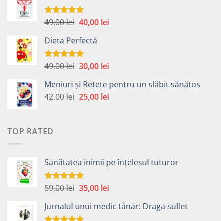
fost:
40,00 lei.
59,00 lei.
Prețul
Prețul
49,00
lei
40,00
lei
Evaluat la
5.00
din 5
inițial
curent
Dieta Perfectă
a
este:
fost:
40,00 lei.
49,00 lei.
Prețul
Prețul
49,00
lei
30,00
lei
Evaluat la
5.00
din 5
inițial
curent
Meniuri și Rețete pentru un slăbit sănătos
a
este:
Prețul
Prețul
42,00
lei
fost:
25,00
lei
30,00 lei.
inițial
curent
49,00 lei.
a
este:
fost:
25,00 lei.
TOP RATED
42,00 lei.
Sănătatea inimii pe înțelesul tuturor
Prețul
Prețul
59,00
lei
35,00
lei
Evaluat la
5.00
din 5
inițial
curent
Jurnalul unui medic tânăr: Dragă suflet
a
este:
fost:
35,00 lei.