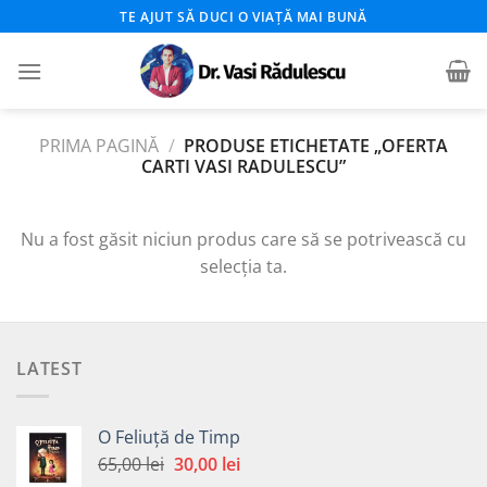
Skip
TE AJUT SĂ DUCI O VIAȚĂ MAI BUNĂ
to
content
PRIMA PAGINĂ
/
PRODUSE ETICHETATE „OFERTA
CARTI VASI RADULESCU”
Nu a fost găsit niciun produs care să se potrivească cu
selecția ta.
LATEST
O Feliuță de Timp
Prețul
Prețul
65,00
lei
30,00
lei
inițial
curent