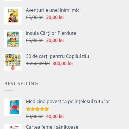
a
este:
Aventurile unei inimi mici
fost:
30,00 lei.
Prețul
Prețul
65,00
lei
30,00
lei
65,00 lei.
inițial
curent
a
este:
Insula Cărților Pierdute
fost:
30,00 lei.
Prețul
Prețul
65,00
lei
30,00
lei
65,00 lei.
inițial
curent
a
este:
30 de cărți pentru Copilul tău
fost:
30,00 lei.
Prețul
Prețul
1.250,00
lei
300,00
lei
65,00 lei.
inițial
curent
a
este:
fost:
300,00 lei.
BEST SELLING
1.250,00 lei.
Medicina povestită pe înțelesul tuturor
Prețul
Prețul
59,00
lei
40,00
lei
Evaluat la
4.99
din 5
inițial
curent
Cartea femeii sănătoase
a
este: