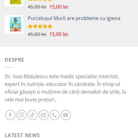
59,00 lei.
Prețul
Prețul
45,00
lei
15,00
lei
Evaluat la
5.00
din 5
inițial
curent
Purcelușul Murli are probleme cu igiena
a
este:
fost:
15,00 lei.
45,00 lei.
Prețul
Prețul
45,00
lei
15,00
lei
Evaluat la
5.00
din 5
inițial
curent
a
este:
fost:
15,00 lei.
DESPRE
45,00 lei.
Dr. Vasi Rădulescu este medic specialist internist,
expert în nutriție, educator în sănătate. În shop-ul
oficial găsești o mulțime de cărți deosebit de utile, la
cele mai bune prețuri.
LATEST NEWS