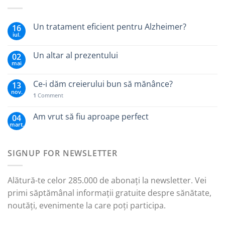
Un tratament eficient pentru Alzheimer?
16
iul.
Un altar al prezentului
02
mai
Ce-i dăm creierului bun să mănânce?
13
nov.
1
Comment
Am vrut să fiu aproape perfect
04
mart.
SIGNUP FOR NEWSLETTER
Alătură-te celor 285.000 de abonați la newsletter. Vei
primi săptămânal informații gratuite despre sănătate,
noutăți, evenimente la care poți participa.