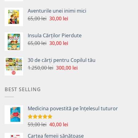
a
este:
Aventurile unei inimi mici
fost:
30,00 lei.
Prețul
Prețul
65,00
lei
30,00
lei
65,00 lei.
inițial
curent
a
este:
Insula Cărților Pierdute
fost:
30,00 lei.
Prețul
Prețul
65,00
lei
30,00
lei
65,00 lei.
inițial
curent
a
este:
30 de cărți pentru Copilul tău
fost:
30,00 lei.
Prețul
Prețul
1.250,00
lei
300,00
lei
65,00 lei.
inițial
curent
a
este:
fost:
300,00 lei.
BEST SELLING
1.250,00 lei.
Medicina povestită pe înțelesul tuturor
Prețul
Prețul
59,00
lei
40,00
lei
Evaluat la
4.99
din 5
inițial
curent
Cartea femeii sănătoase
a
este: