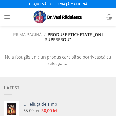
Skip
TE AJUT SĂ DUCI O VIAȚĂ MAI BUNĂ
to
content
PRIMA PAGINĂ
/
PRODUSE ETICHETATE „ONI
SUPEREROU”
Nu a fost găsit niciun produs care să se potrivească cu
selecția ta.
LATEST
O Feliuță de Timp
Prețul
Prețul
65,00
lei
30,00
lei
inițial
curent