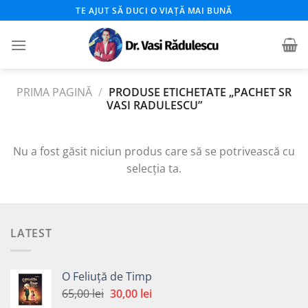
Skip
TE AJUT SĂ DUCI O VIAȚĂ MAI BUNĂ
to
content
PRIMA PAGINĂ
/
PRODUSE ETICHETATE „PACHET SR
VASI RADULESCU”
Nu a fost găsit niciun produs care să se potrivească cu
selecția ta.
LATEST
O Feliuță de Timp
Prețul
Prețul
65,00
lei
30,00
lei
inițial
curent