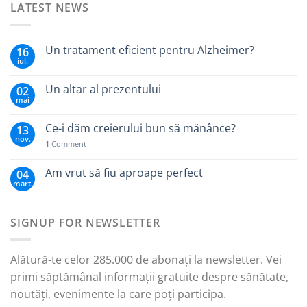
LATEST NEWS
Un tratament eficient pentru Alzheimer?
16
iul.
Un altar al prezentului
02
mai
Ce-i dăm creierului bun să mănânce?
13
nov.
1
Comment
Am vrut să fiu aproape perfect
04
mart.
SIGNUP FOR NEWSLETTER
Alătură-te celor 285.000 de abonați la newsletter. Vei
primi săptămânal informații gratuite despre sănătate,
noutăți, evenimente la care poți participa.