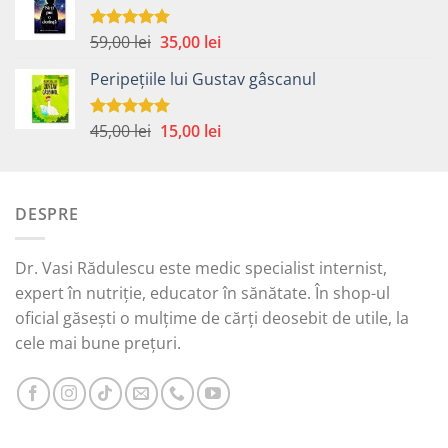
fost:
15,00 lei.
45,00 lei.
Prețul
Prețul
59,00
lei
35,00
lei
Evaluat la
5.00
din 5
inițial
curent
Peripețiile lui Gustav gâscanul
a
este:
fost:
35,00 lei.
59,00 lei.
Prețul
Prețul
45,00
lei
15,00
lei
Evaluat la
5.00
din 5
inițial
curent
a
este:
fost:
15,00 lei.
DESPRE
45,00 lei.
Dr. Vasi Rădulescu este medic specialist internist,
expert în nutriție, educator în sănătate. În shop-ul
oficial găsești o mulțime de cărți deosebit de utile, la
cele mai bune prețuri.