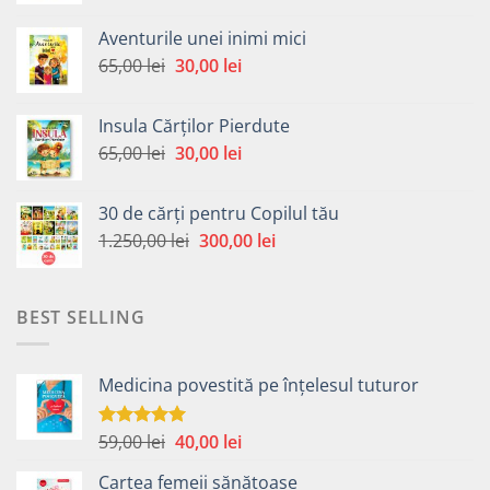
a
este:
Aventurile unei inimi mici
fost:
30,00 lei.
Prețul
Prețul
65,00
lei
30,00
lei
65,00 lei.
inițial
curent
a
este:
Insula Cărților Pierdute
fost:
30,00 lei.
Prețul
Prețul
65,00
lei
30,00
lei
65,00 lei.
inițial
curent
a
este:
30 de cărți pentru Copilul tău
fost:
30,00 lei.
Prețul
Prețul
1.250,00
lei
300,00
lei
65,00 lei.
inițial
curent
a
este:
fost:
300,00 lei.
BEST SELLING
1.250,00 lei.
Medicina povestită pe înțelesul tuturor
Prețul
Prețul
59,00
lei
40,00
lei
Evaluat la
4.99
din 5
inițial
curent
Cartea femeii sănătoase
a
este: