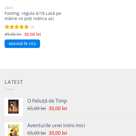
CĂRȚI
Fasting: regula 6/18 Lasă pe
mâine ce poți mânca azi
(1)
Prețul
Prețul
49,00
lei
30,00
lei
Evaluat la
inițial
curent
5.00
din 5
a
este:
ADAUGĂ ÎN COȘ
fost:
30,00 lei.
49,00 lei.
LATEST
O Feliuță de Timp
Prețul
Prețul
65,00
lei
30,00
lei
inițial
curent
a
este:
Aventurile unei inimi mici
fost:
30,00 lei.
Prețul
Prețul
65,00
lei
30,00
lei
65,00 lei.