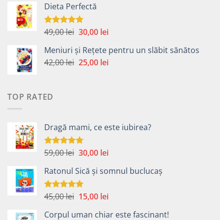
Dieta Perfectă
a
este:
fost:
40,00 lei.
49,00 lei.
Prețul
Prețul
49,00
lei
30,00
lei
Evaluat la
5.00
din 5
inițial
curent
Meniuri și Rețete pentru un slăbit sănătos
a
este:
Prețul
Prețul
42,00
lei
fost:
25,00
lei
30,00 lei.
inițial
curent
49,00 lei.
a
este:
fost:
25,00 lei.
TOP RATED
42,00 lei.
Dragă mami, ce este iubirea?
Prețul
Prețul
59,00
lei
30,00
lei
Evaluat la
5.00
din 5
inițial
curent
Ratonul Sică și somnul buclucaș
a
este:
fost:
30,00 lei.
59,00 lei.
Prețul
Prețul
45,00
lei
15,00
lei
Evaluat la
5.00
din 5
inițial
curent
Corpul uman chiar este fascinant!
a
este: