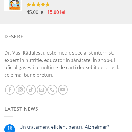
fost:
15,00 lei.
45,00 lei.
Prețul
Prețul
45,00
lei
15,00
lei
Evaluat la
5.00
din 5
inițial
curent
a
este:
fost:
15,00 lei.
DESPRE
45,00 lei.
Dr. Vasi Rădulescu este medic specialist internist,
expert în nutriție, educator în sănătate. În shop-ul
oficial găsești o mulțime de cărți deosebit de utile, la
cele mai bune prețuri.
LATEST NEWS
Un tratament eficient pentru Alzheimer?
16
iul.