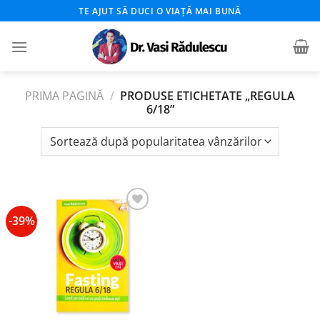
Skip
TE AJUT SĂ DUCI O VIAȚĂ MAI BUNĂ
to
content
PRIMA PAGINĂ
/
PRODUSE ETICHETATE „REGULA
6/18”
-39%
Add to
wishlist