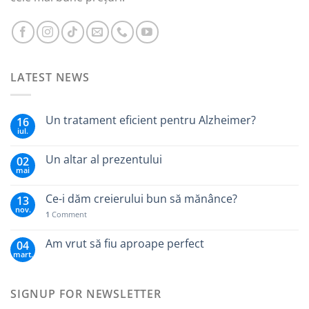
LATEST NEWS
Un tratament eficient pentru Alzheimer?
16
iul.
Un altar al prezentului
02
mai
Ce-i dăm creierului bun să mănânce?
13
nov.
1
Comment
Am vrut să fiu aproape perfect
04
mart.
SIGNUP FOR NEWSLETTER