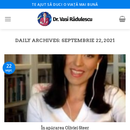
Skip
TE AJUT SĂ DUCI O VIAȚĂ MAI BUNĂ
to
content
DAILY ARCHIVES:
SEPTEMBRIE 22, 2021
22
sept.
În apărarea Oliviei Steer