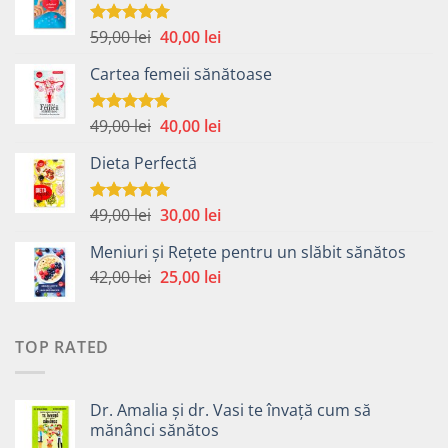
Prețul
Prețul
59,00
lei
40,00
lei
Evaluat la
4.99
din 5
inițial
curent
Cartea femeii sănătoase
a
este:
fost:
40,00 lei.
59,00 lei.
Prețul
Prețul
49,00
lei
40,00
lei
Evaluat la
5.00
din 5
inițial
curent
Dieta Perfectă
a
este:
fost:
40,00 lei.
49,00 lei.
Prețul
Prețul
49,00
lei
30,00
lei
Evaluat la
5.00
din 5
inițial
curent
Meniuri și Rețete pentru un slăbit sănătos
a
este:
Prețul
Prețul
42,00
lei
fost:
25,00
lei
30,00 lei.
inițial
curent
49,00 lei.
a
este:
fost:
25,00 lei.
TOP RATED
42,00 lei.
Dr. Amalia și dr. Vasi te învață cum să
mănânci sănătos