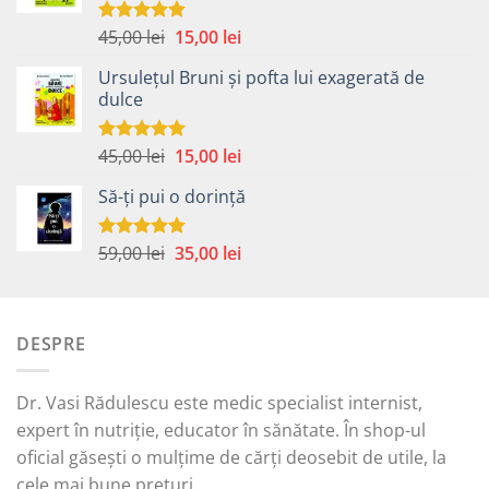
Prețul
Prețul
45,00
lei
15,00
lei
Evaluat la
5.00
din 5
inițial
curent
Ursulețul Bruni și pofta lui exagerată de
a
este:
dulce
fost:
15,00 lei.
45,00 lei.
Prețul
Prețul
45,00
lei
15,00
lei
Evaluat la
5.00
din 5
inițial
curent
Să-ți pui o dorință
a
este:
fost:
15,00 lei.
45,00 lei.
Prețul
Prețul
59,00
lei
35,00
lei
Evaluat la
5.00
din 5
inițial
curent
a
este:
fost:
35,00 lei.
DESPRE
59,00 lei.
Dr. Vasi Rădulescu este medic specialist internist,
expert în nutriție, educator în sănătate. În shop-ul
oficial găsești o mulțime de cărți deosebit de utile, la
cele mai bune prețuri.