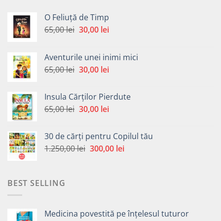
O Feliuță de Timp
Prețul
Prețul
65,00
lei
30,00
lei
inițial
curent
a
este:
Aventurile unei inimi mici
fost:
30,00 lei.
Prețul
Prețul
65,00
lei
30,00
lei
65,00 lei.
inițial
curent
a
este:
Insula Cărților Pierdute
fost:
30,00 lei.
Prețul
Prețul
65,00
lei
30,00
lei
65,00 lei.
inițial
curent
a
este:
30 de cărți pentru Copilul tău
fost:
30,00 lei.
Prețul
Prețul
1.250,00
lei
300,00
lei
65,00 lei.
inițial
curent
a
este:
fost:
300,00 lei.
BEST SELLING
1.250,00 lei.
Medicina povestită pe înțelesul tuturor