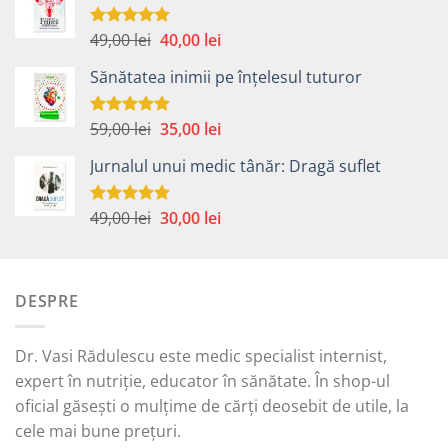
Prețul
Prețul
49,00
lei
40,00
lei
Evaluat la
5.00
din 5
inițial
curent
Sănătatea inimii pe înțelesul tuturor
a
este:
fost:
40,00 lei.
49,00 lei.
Prețul
Prețul
59,00
lei
35,00
lei
Evaluat la
5.00
din 5
inițial
curent
Jurnalul unui medic tânăr: Dragă suflet
a
este:
fost:
35,00 lei.
59,00 lei.
Prețul
Prețul
49,00
lei
30,00
lei
Evaluat la
5.00
din 5
inițial
curent
a
este:
fost:
30,00 lei.
DESPRE
49,00 lei.
Dr. Vasi Rădulescu este medic specialist internist,
expert în nutriție, educator în sănătate. În shop-ul
oficial găsești o mulțime de cărți deosebit de utile, la
cele mai bune prețuri.