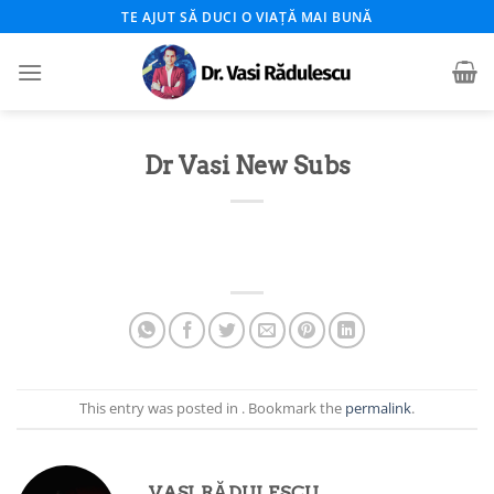
Skip
TE AJUT SĂ DUCI O VIAȚĂ MAI BUNĂ
to
content
Dr Vasi New Subs
This entry was posted in . Bookmark the
permalink
.
VASI RĂDULESCU