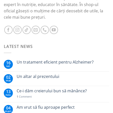
expert în nutriție, educator în sănătate. În shop-ul
oficial găsești o mulțime de cărți deosebit de utile, la
cele mai bune prețuri.
LATEST NEWS
Un tratament eficient pentru Alzheimer?
16
iul.
Un altar al prezentului
02
mai
Ce-i dăm creierului bun să mănânce?
13
nov.
1
Comment
Am vrut să fiu aproape perfect
04
mart.