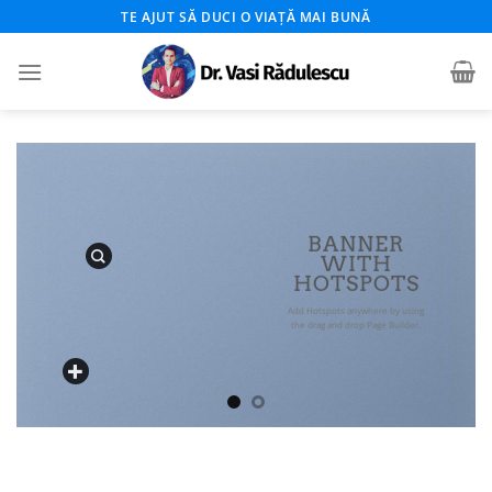
Skip
TE AJUT SĂ DUCI O VIAȚĂ MAI BUNĂ
to
content
BANNER
WITH
HOTSPOTS
Add Hotspots anywhere by using
the drag and drop Page Builder.