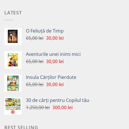
LATEST
O Feliuță de Timp
Prețul
Prețul
65,00
lei
30,00
lei
inițial
curent
a
este:
Aventurile unei inimi mici
fost:
30,00 lei.
Prețul
Prețul
65,00
lei
30,00
lei
65,00 lei.
inițial
curent
a
este:
Insula Cărților Pierdute
fost:
30,00 lei.
Prețul
Prețul
65,00
lei
30,00
lei
65,00 lei.
inițial
curent
a
este:
30 de cărți pentru Copilul tău
fost:
30,00 lei.
Prețul
Prețul
1.250,00
lei
300,00
lei
65,00 lei.
inițial
curent
a
este:
fost:
300,00 lei.
BEST SELLING