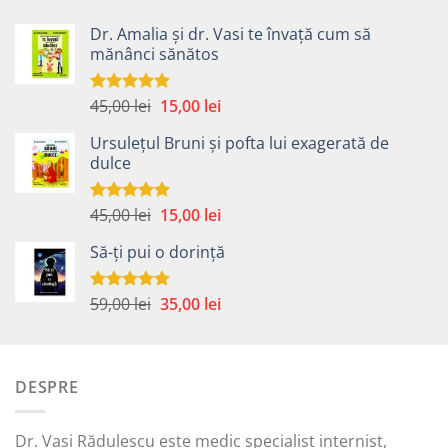
Dr. Amalia și dr. Vasi te învață cum să
mănânci sănătos
Prețul
Prețul
45,00
lei
15,00
lei
Evaluat la
5.00
din 5
inițial
curent
Ursulețul Bruni și pofta lui exagerată de
a
este:
dulce
fost:
15,00 lei.
45,00 lei.
Prețul
Prețul
45,00
lei
15,00
lei
Evaluat la
5.00
din 5
inițial
curent
Să-ți pui o dorință
a
este:
fost:
15,00 lei.
45,00 lei.
Prețul
Prețul
59,00
lei
35,00
lei
Evaluat la
5.00
din 5
inițial
curent
a
este:
fost:
35,00 lei.
DESPRE
59,00 lei.
Dr. Vasi Rădulescu este medic specialist internist,